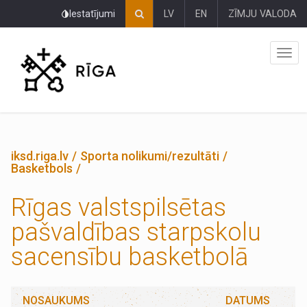
Pāriet
Iestatījumi
LV
EN
ZĪMJU VALODA
uz
lapas
saturu
iksd.riga.lv
Sporta nolikumi/rezultāti
Basketbols
Rīgas valstspilsētas
pašvaldības starpskolu
sacensību basketbolā
NOSAUKUMS
DATUMS