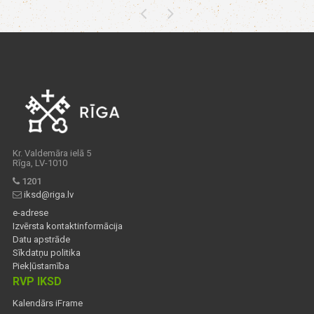
Kr. Valdemāra ielā 5
Rīga, LV-1010
1201
iksd@riga.lv
e-adrese
Izvērsta kontaktinformācija
Datu apstrāde
Sīkdatņu politika
Piekļūstamība
RVP IKSD
Kalendārs iFrame