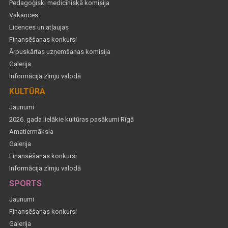
Pedagoģiski medicīniskā komisija
Vakances
Licences un atļaujas
Finansēšanas konkursi
Ārpuskārtas uzņemšanas komisija
Galerija
Informācija zīmju valodā
KULTŪRA
Jaunumi
2026. gada lielākie kultūras pasākumi Rīgā
Amatiermāksla
Galerija
Finansēšanas konkursi
Informācija zīmju valodā
SPORTS
Jaunumi
Finansēšanas konkursi
Galerija