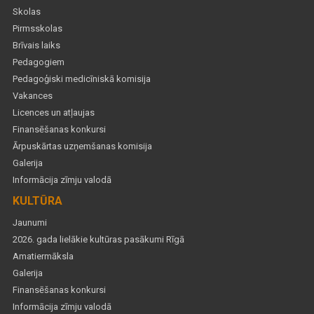
Skolas
Pirmsskolas
Brīvais laiks
Pedagogiem
Pedagoģiski medicīniskā komisija
Vakances
Licences un atļaujas
Finansēšanas konkursi
Ārpuskārtas uzņemšanas komisija
Galerija
Informācija zīmju valodā
KULTŪRA
Jaunumi
2026. gada lielākie kultūras pasākumi Rīgā
Amatiermāksla
Galerija
Finansēšanas konkursi
Informācija zīmju valodā