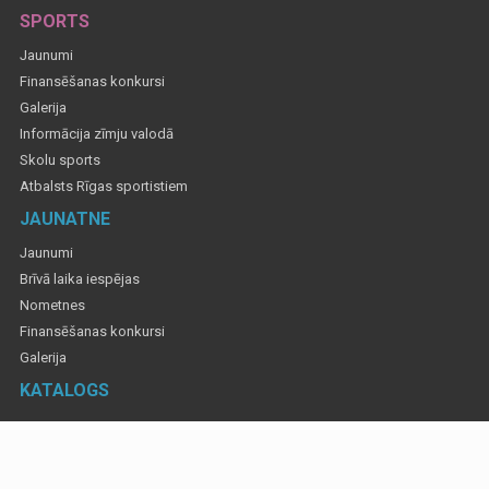
SPORTS
Jaunumi
Finansēšanas konkursi
Galerija
Informācija zīmju valodā
Skolu sports
Atbalsts Rīgas sportistiem
JAUNATNE
Jaunumi
Brīvā laika iespējas
Nometnes
Finansēšanas konkursi
Galerija
KATALOGS
Informatīvajos materiālos izmantotas fotogrāfijas, lai atspoguļotu Rīgas valstspilsētas