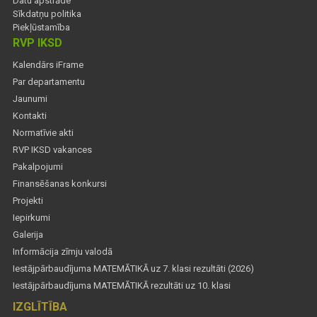
Datu apstrāde
Sīkdatņu politika
Piekļūstamība
RVP IKSD
Kalendārs iFrame
Par departamentu
Jaunumi
Kontakti
Normatīvie akti
RVP IKSD vakances
Pakalpojumi
Finansēšanas konkursi
Projekti
Iepirkumi
Galerija
Informācija zīmju valodā
Iestājpārbaudījuma MATEMĀTIKĀ uz 7. klasi rezultāti (2026)
Iestājpārbaudījuma MATEMĀTIKĀ rezultāti uz 10. klasi
IZGLĪTĪBA