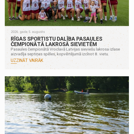
2026. gada 5. augusts
RĪGAS SPORTISTU DALĪBA PASAULES
ČEMPIONĀTĀ LAKROSĀ SIEVIETĒM
Pasaules čempionātā Vroclavā Latvijas sieviešu lakrosa izlase
aizvadīja septiņas spēles, kopvērtējumā izcīnot 8. vietu.
UZZINĀT VAIRĀK