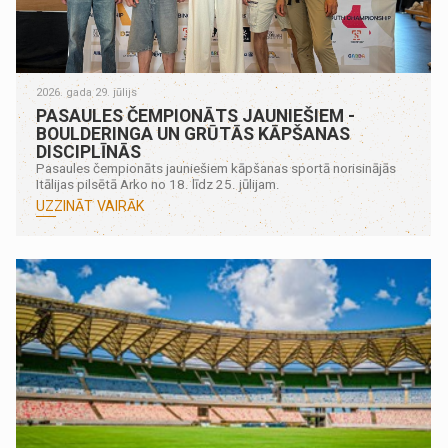
2026. gada 29. jūlijs
PASAULES ČEMPIONĀTS JAUNIEŠIEM -
BOULDERINGA UN GRŪTĀS KĀPŠANAS
DISCIPLĪNĀS
Pasaules čempionāts jauniešiem kāpšanas sportā norisinājās
Itālijas pilsētā Arko no 18. līdz 25. jūlijam.
UZZINĀT VAIRĀK