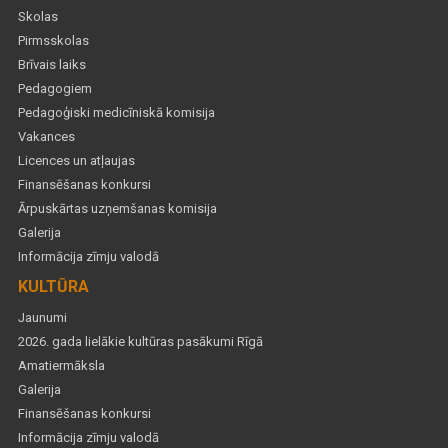
Skolas
Pirmsskolas
Brīvais laiks
Pedagogiem
Pedagoģiski medicīniskā komisija
Vakances
Licences un atļaujas
Finansēšanas konkursi
Ārpuskārtas uzņemšanas komisija
Galerija
Informācija zīmju valodā
KULTŪRA
Jaunumi
2026. gada lielākie kultūras pasākumi Rīgā
Amatiermāksla
Galerija
Finansēšanas konkursi
Informācija zīmju valodā