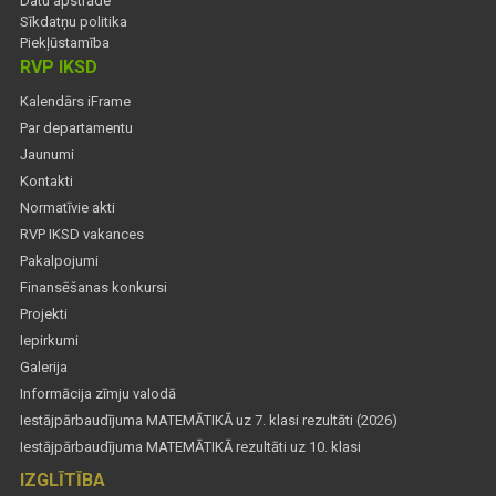
Datu apstrāde
Sīkdatņu politika
Piekļūstamība
RVP IKSD
Kalendārs iFrame
Par departamentu
Jaunumi
Kontakti
Normatīvie akti
RVP IKSD vakances
Pakalpojumi
Finansēšanas konkursi
Projekti
Iepirkumi
Galerija
Informācija zīmju valodā
Iestājpārbaudījuma MATEMĀTIKĀ uz 7. klasi rezultāti (2026)
Iestājpārbaudījuma MATEMĀTIKĀ rezultāti uz 10. klasi
IZGLĪTĪBA