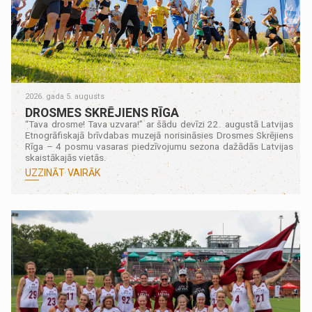
2026. gada 5. augusts
DROSMES SKRĒJIENS RĪGA
“Tava drosme! Tava uzvara!” ar šādu devīzi 22. augustā Latvijas
Etnogrāfiskajā brīvdabas muzejā norisināsies Drosmes Skrējiens
Rīga – 4 posmu vasaras piedzīvojumu sezona dažādās Latvijas
skaistākajās vietās.
UZZINĀT VAIRĀK