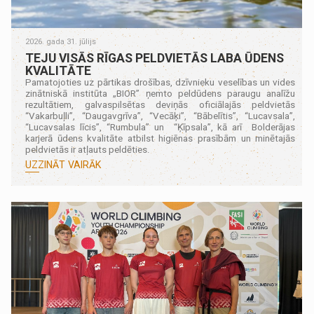
2026. gada 31. jūlijs
TEJU VISĀS RĪGAS PELDVIETĀS LABA ŪDENS
KVALITĀTE
Pamatojoties uz pārtikas drošības, dzīvnieku veselības un vides
zinātniskā institūta „BIOR” ņemto peldūdens paraugu analīžu
rezultātiem, galvaspilsētas deviņās oficiālajās peldvietās
“Vakarbuļli”, “Daugavgrīva”, “Vecāķi”, “Bābelītis”, “Lucavsala”,
“Lucavsalas līcis”, “Rumbula” un “Ķīpsala”, kā arī Bolderājas
karjerā ūdens kvalitāte atbilst higiēnas prasībām un minētajās
peldvietās ir atļauts peldēties.
UZZINĀT VAIRĀK