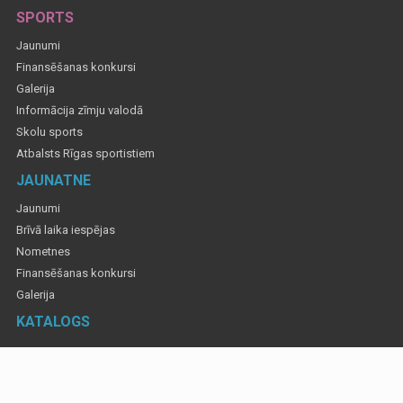
SPORTS
Jaunumi
Finansēšanas konkursi
Galerija
Informācija zīmju valodā
Skolu sports
Atbalsts Rīgas sportistiem
JAUNATNE
Jaunumi
Brīvā laika iespējas
Nometnes
Finansēšanas konkursi
Galerija
KATALOGS
Informatīvajos materiālos izmantotas fotogrāfijas, lai atspoguļotu Rīgas valstspilsētas