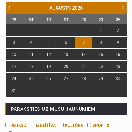
AUGUSTS
2026
PR
OT
TR
CT
PK
SS
SV
1
2
3
4
5
6
7
8
9
10
11
12
13
14
15
16
17
18
19
20
21
22
23
24
25
26
27
28
29
30
31
PARAKSTIES UZ MŪSU JAUNUMIEM
RD IKSD
IZGLĪTĪBA
KULTŪRA
SPORTS