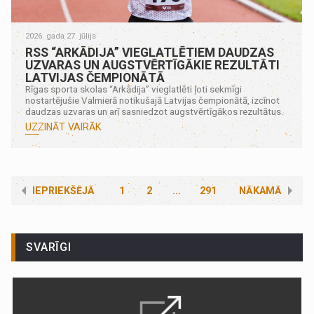
2026. gada 27. jūlijs
RSS “ARKĀDIJA” VIEGLATLĒTIEM DAUDZAS
UZVARAS UN AUGSTVĒRTĪGĀKIE REZULTĀTI
LATVIJAS ČEMPIONĀTĀ
Rīgas sporta skolas “Arkādija” vieglatlēti ļoti sekmīgi
nostartējušie Valmierā notikušajā Latvijas čempionātā, izcīnot
daudzas uzvaras un arī sasniedzot augstvērtīgākos rezultātus.
UZZINĀT VAIRĀK
IEPRIEKŠĒJĀ
1
2
...
291
NĀKAMĀ
SVARĪGI