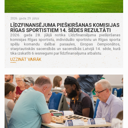
2026. gada 29. jūlijs
LĪDZFINANSĒJUMA PIEŠĶIRŠANAS KOMISIJAS
RĪGAS SPORTISTIEM 14. SĒDES REZULTĀTI
2026. gada 28. jūlijā notika Līdzfinansējuma piešķiršanas
komisijas Rīgas sportistu, individuālo sportistu un Rīgas sporta
spēļu komandu dalībai pasaules, Eiropas čempionātos,
starptautiskās sacensībās un sacensībās Latvijā 14. sēde, kurā
tika izskatīti 6 iesniegumi par līdzfinansējuma atbalstu.
UZZINĀT VAIRĀK