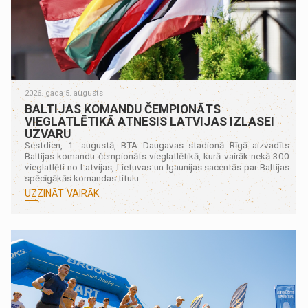
2026. gada 5. augusts
BALTIJAS KOMANDU ČEMPIONĀTS
VIEGLATLĒTIKĀ ATNESIS LATVIJAS IZLASEI
UZVARU
Sestdien, 1. augustā, BTA Daugavas stadionā Rīgā aizvadīts
Baltijas komandu čempionāts vieglatlētikā, kurā vairāk nekā 300
vieglatlēti no Latvijas, Lietuvas un Igaunijas sacentās par Baltijas
spēcīgākās komandas titulu.
UZZINĀT VAIRĀK