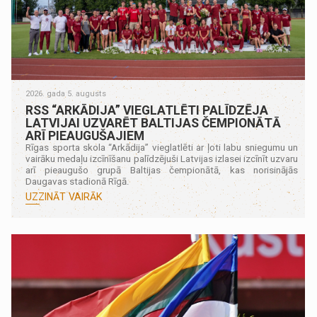
2026. gada 5. augusts
RSS “ARKĀDIJA” VIEGLATLĒTI PALĪDZĒJA
LATVIJAI UZVARĒT BALTIJAS ČEMPIONĀTĀ
ARĪ PIEAUGUŠAJIEM
Rīgas sporta skola “Arkādija” vieglatlēti ar ļoti labu sniegumu un
vairāku medaļu izcīnīšanu palīdzējuši Latvijas izlasei izcīnīt uzvaru
arī pieaugušo grupā Baltijas čempionātā, kas norisinājās
Daugavas stadionā Rīgā.
UZZINĀT VAIRĀK