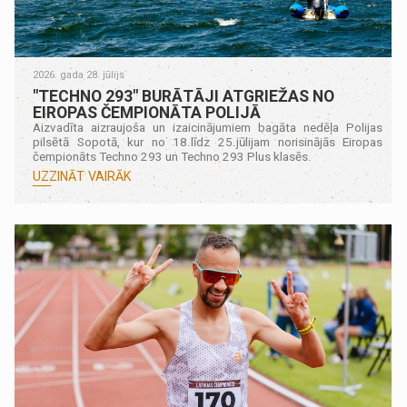
2026. gada 28. jūlijs
"TECHNO 293" BURĀTĀJI ATGRIEŽAS NO
EIROPAS ČEMPIONĀTA POLIJĀ
Aizvadīta aizraujoša un izaicinājumiem bagāta nedēļa Polijas
pilsētā Sopotā, kur no 18.līdz 25.jūlijam norisinājās Eiropas
čempionāts Techno 293 un Techno 293 Plus klasēs.
UZZINĀT VAIRĀK