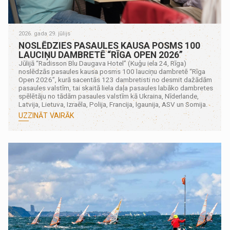
2026. gada 29. jūlijs
NOSLĒDZIES PASAULES KAUSA POSMS 100
LAUCIŅU DAMBRETĒ “RĪGA OPEN 2026”
Jūlijā “Radisson Blu Daugava Hotel” (Kuģu iela 24, Rīga)
noslēdzās pasaules kausa posms 100 lauciņu dambretē “Rīga
Open 2026”, kurā sacentās 123 dambretisti no desmit dažādām
pasaules valstīm, tai skaitā liela daļa pasaules labāko dambretes
spēlētāju no tādām pasaules valstīm kā Ukraina, Nīderlande,
Latvija, Lietuva, Izraēla, Polija, Francija, Igaunija, ASV un Somija.
UZZINĀT VAIRĀK