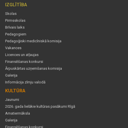
IZGLĪTĪBA
Skolas
Pirmsskolas
Brīvais laiks
Pedagogiem
Pedagoģiski medicīniskā komisija
Vakances
Licences un atļaujas
Finansēšanas konkursi
Ārpuskārtas uzņemšanas komisija
Galerija
Informācija zīmju valodā
KULTŪRA
Jaunumi
2026. gada lielākie kultūras pasākumi Rīgā
Amatiermāksla
Galerija
Finansēšanas konkursi