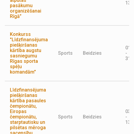
atpūtas
13.
pasākumu
organizēšanai
Rīgā”
Konkurss
"Līdzfinansējuma
piešķiršanas
01.
kārtība augstu
Sports
Beidzies
-
sasniegumu
31.
Rīgas sporta
spēļu
komandām"
Līdzfinansējuma
piešķiršanas
kārtība pasaules
čempionātu,
Eiropas
03.
čempionātu,
Sports
Beidzies
-
starptautisku un
13.
pilsētas mēroga
sacensību