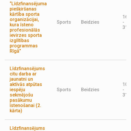
“Līdzfinansējuma
piešķiršanas
kārtība sporta
16.
organizācijai,
Sports
Beidzies
-
kura īsteno
31.
profesionālās
ievirzes sporta
izglītības
programmas
Rīgā”
Līdzfinansējums
citu darba ar
jaunatni un
aktīvās atpūtas
10.
iespēju
Sports
Beidzies
-
sekmējošu
31.
pasākumu
īstenošanai (2.
kārta)
Līdzfinansējums