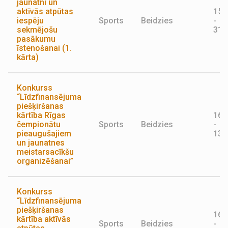
jaunatni un
aktīvās atpūtas
15.
iespēju
Sports
Beidzies
-
sekmējošu
31.
pasākumu
īstenošanai (1.
kārta)
Konkurss
“Līdzfinansējuma
piešķiršanas
kārtība Rīgas
16.
čempionātu
Sports
Beidzies
-
pieaugušajiem
13.
un jaunatnes
meistarsacīkšu
organizēšanai”
Konkurss
“Līdzfinansējuma
piešķiršanas
16.
kārtība aktīvās
Sports
Beidzies
-