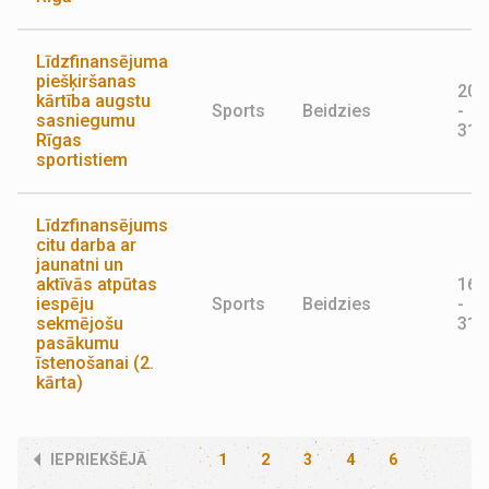
Līdzfinansējuma
piešķiršanas
20.
kārtība augstu
Sports
Beidzies
-
sasniegumu
31.
Rīgas
sportistiem
Līdzfinansējums
citu darba ar
jaunatni un
aktīvās atpūtas
16.
iespēju
Sports
Beidzies
-
sekmējošu
31.
pasākumu
īstenošanai (2.
kārta)
IEPRIEKŠĒJĀ
1
2
3
4
6