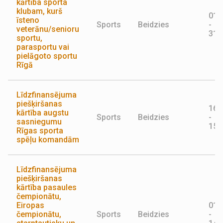
kārtība sporta
klubam, kurš
01.
īsteno
Sports
Beidzies
-
veterānu/senioru
31.
sportu,
parasportu vai
pielāgoto sportu
Rīgā
Līdzfinansējuma
piešķiršanas
16.
kārtība augstu
Sports
Beidzies
-
sasniegumu
15.
Rīgas sporta
spēļu komandām
Līdzfinansējuma
piešķiršanas
kārtība pasaules
čempionātu,
Eiropas
01.
čempionātu,
Sports
Beidzies
-