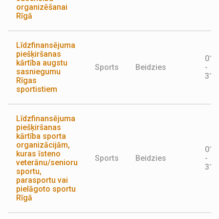
organizēšanai
Rīgā
Līdzfinansējuma
piešķiršanas
01.
kārtība augstu
Sports
Beidzies
-
sasniegumu
31.
Rīgas
sportistiem
Līdzfinansējuma
piešķiršanas
kārtība sporta
organizācijām,
01.
kuras īsteno
Sports
Beidzies
-
veterānu/senioru
31.
sportu,
parasportu vai
pielāgoto sportu
Rīgā