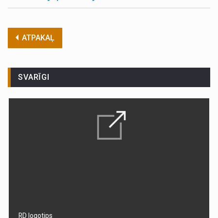
ATPAKAĻ
SVARĪGI
RD logotips