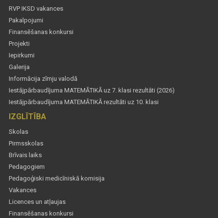
RVP IKSD vakances
Pakalpojumi
Finansēšanas konkursi
Projekti
Iepirkumi
Galerija
Informācija zīmju valodā
Iestājpārbaudījuma MATEMĀTIKĀ uz 7. klasi rezultāti (2026)
Iestājpārbaudījuma MATEMĀTIKĀ rezultāti uz 10. klasi
IZGLĪTĪBA
Skolas
Pirmsskolas
Brīvais laiks
Pedagogiem
Pedagoģiski medicīniskā komisija
Vakances
Licences un atļaujas
Finansēšanas konkursi