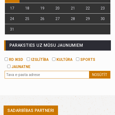
17
18
19
20
21
22
23
24
25
26
27
28
29
30
31
PARAKSTIES UZ MŪSU JAUNUMIEM
RD IKSD
IZGLĪTĪBA
KULTŪRA
SPORTS
JAUNATNE
NOSŪTĪT
SADARBĪBAS PARTNERI