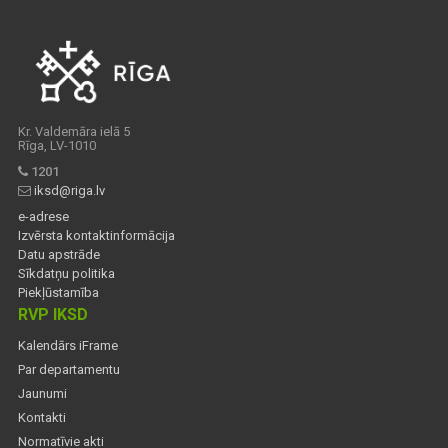
Kr. Valdemāra ielā 5
Rīga, LV-1010
1201
iksd@riga.lv
e-adrese
Izvērsta kontaktinformācija
Datu apstrāde
Sīkdatņu politika
Piekļūstamība
RVP IKSD
Kalendārs iFrame
Par departamentu
Jaunumi
Kontakti
Normatīvie akti