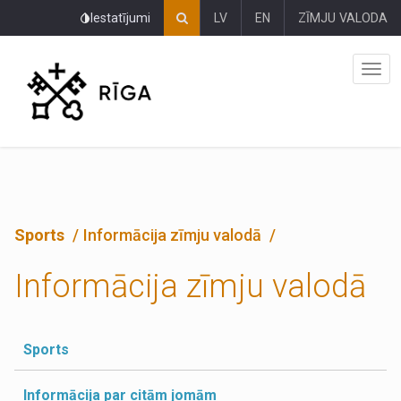
Pāriet
Iestatījumi
LV
EN
ZĪMJU VALODA
uz
lapas
saturu
Sports
Informācija zīmju valodā
Informācija zīmju valodā
Sports
Informācija par citām jomām