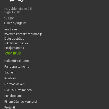
Kr. Valdemāra ielā 5
Rīga, LV-1010
1201
iksd@riga.lv
e-adrese
Izvērsta kontaktinformācija
Datu apstrāde
Sīkdatņu politika
Piekļūstamība
RVP IKSD
Kalendārs iFrame
Par departamentu
Jaunumi
Kontakti
Normatīvie akti
RVP IKSD vakances
Pakalpojumi
Finansēšanas konkursi
Projekti