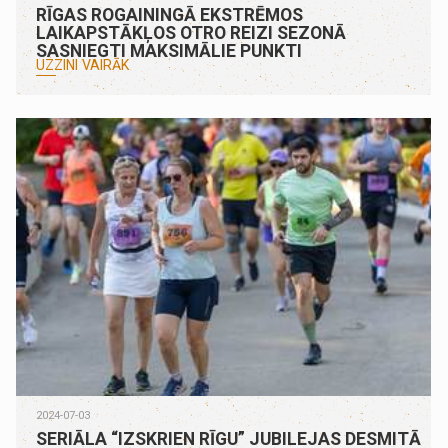
RĪGAS ROGAININGĀ EKSTRĒMOS
LAIKAPSTĀKĻOS OTRO REIZI SEZONĀ
SASNIEGTI MAKSIMĀLIE PUNKTI
UZZINI VAIRĀK
2024-07-03
SERIĀLA “IZSKRIEN RĪGU” JUBILEJAS DESMITĀ