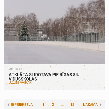
2024-01-08
ATKLĀTA SLIDOTAVA PIE RĪGAS 84.
VIDUSSKOLAS
UZZINI VAIRĀK
IEPRIEKŠĒJĀ
1
2
...
12
NĀKAMĀ