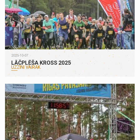
2025-10-07
LĀČPLĒŠA KROSS 2025
UZZINI VAIRĀK