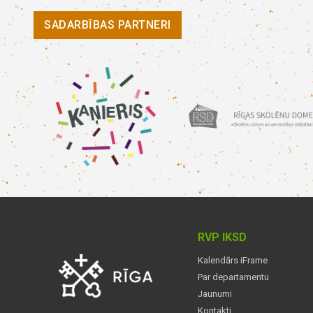
SADARBĪBAS PARTNERI
RVP IKSD
Kalendārs iFrame
Par departamentu
Jaunumi
Kontakti