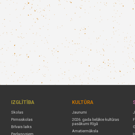
IZGLĪTĪBA
KULTŪRA
Skolas
Jaunumi
J
Pirmsskolas
2026. gada lielākie kultūras
F
pasākumi Rīgā
Brīvais laiks
G
Amatiermāksla
Pedagogiem
I