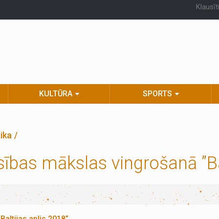
Klausīt
KULTŪRA
SPORTS
tika
sības mākslas vingrošanā ”Ba
altijas aplis 2018”