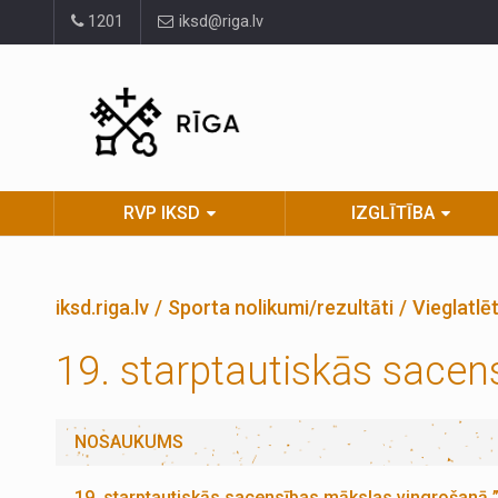
Pāriet
1201
iksd@riga.lv
uz
lapas
saturu
RVP IKSD
IZGLĪTĪBA
iksd.riga.lv
Sporta nolikumi/rezultāti
Vieglatlē
19. starptautiskās sacen
NOSAUKUMS
19. starptautiskās sacensības mākslas vingrošanā ”B