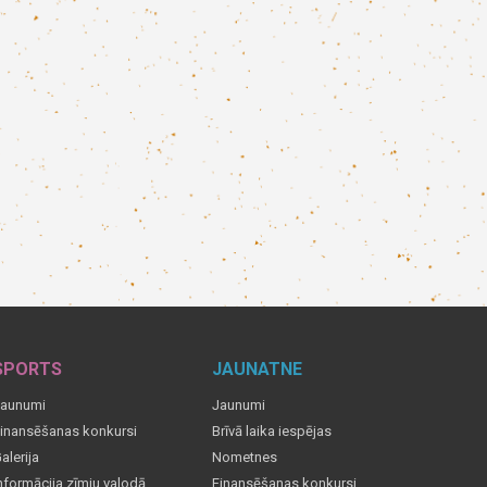
SPORTS
JAUNATNE
aunumi
Jaunumi
inansēšanas konkursi
Brīvā laika iespējas
alerija
Nometnes
nformācija zīmju valodā
Finansēšanas konkursi