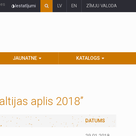
ies
Iestatījumi
LV
EN
ZĪMJU VALODA
JAUNATNE
KATALOGS
ltijas aplis 2018”
DATUMS
29.01.2018.