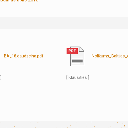
BA_18.daudzcina.pdf
Nolikums_Baltijas_a
]
[ Klausīties ]