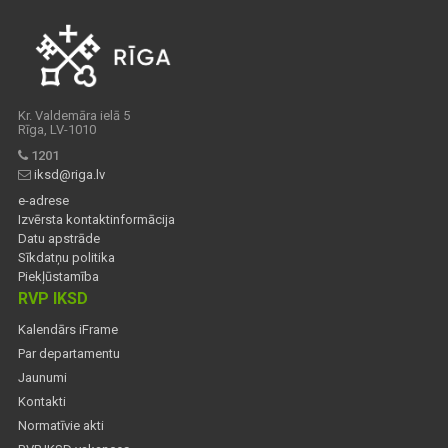
Kr. Valdemāra ielā 5
Rīga, LV-1010
1201
iksd@riga.lv
e-adrese
Izvērsta kontaktinformācija
Datu apstrāde
Sīkdatņu politika
Piekļūstamība
RVP IKSD
Kalendārs iFrame
Par departamentu
Jaunumi
Kontakti
Normatīvie akti