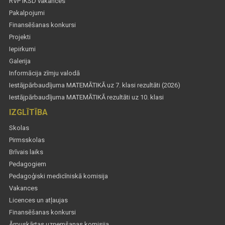
RVP IKSD vakances
Pakalpojumi
Finansēšanas konkursi
Projekti
Iepirkumi
Galerija
Informācija zīmju valodā
Iestājpārbaudījuma MATEMĀTIKĀ uz 7. klasi rezultāti (2026)
Iestājpārbaudījuma MATEMĀTIKĀ rezultāti uz 10. klasi
IZGLĪTĪBA
Skolas
Pirmsskolas
Brīvais laiks
Pedagogiem
Pedagoģiski medicīniskā komisija
Vakances
Licences un atļaujas
Finansēšanas konkursi
Ārpuskārtas uzņemšanas komisija