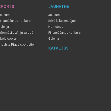
SPORTS
JAUNATNE
aunumi
Jaunumi
inansēšanas konkursi
Brīvā laika iespējas
alerija
Nometnes
nformācija zīmju valodā
Finansēšanas konkursi
kolu sports
Galerija
tbalsts Rīgas sportistiem
KATALOGS