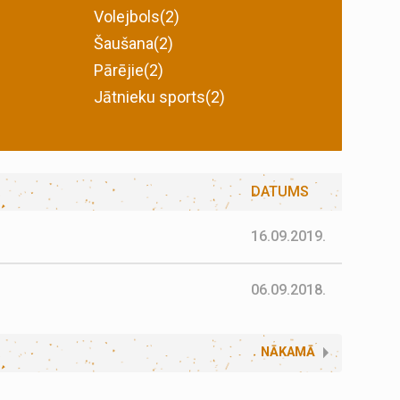
Volejbols(2)
Šaušana(2)
Pārējie(2)
Jātnieku sports(2)
DATUMS
16.09.2019.
06.09.2018.
NĀKAMĀ