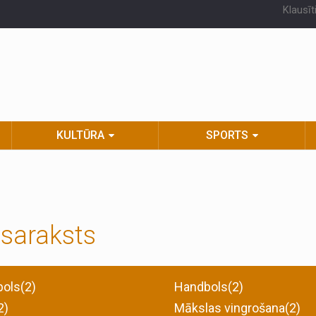
Klausīt
KULTŪRA
SPORTS
 saraksts
bols(2)
Handbols(2)
2)
Mākslas vingrošana(2)