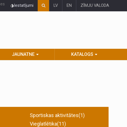
ies
Iestatījumi
LV
EN
ZĪMJU VALODA
JAUNATNE
KATALOGS
Sportiskas aktivitātes(1)
Vieglatlētika(11)