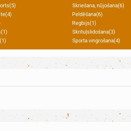
orts(5)
Skriešana, nūjošana(6)
te(4)
Peldēšana(6)
)
Regbijs(1)
s(1)
Skrituļslidošana(3)
(1)
Sporta vingrošana(4)
1