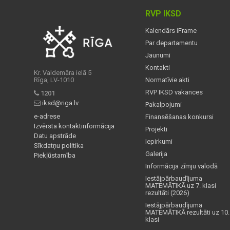
RVP IKSD
Kalendārs iFrame
Par departamentu
Jaunumi
Kontakti
Kr. Valdemāra ielā 5
Rīga, LV-1010
Normatīvie akti
RVP IKSD vakances
1201
iksd@riga.lv
Pakalpojumi
e-adrese
Finansēšanas konkursi
Izvērsta kontaktinformācija
Projekti
Datu apstrāde
Iepirkumi
Sīkdatņu politika
Galerija
Piekļūstamība
Informācija zīmju valodā
Iestājpārbaudījuma
MATEMĀTIKĀ uz 7. klasi
rezultāti (2026)
Iestājpārbaudījuma
MATEMĀTIKĀ rezultāti uz 10.
klasi