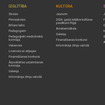
IZGLĪTĪBA
KULTŪRA
Skolas
Jaunumi
J
Pirmsskolas
2026. gada lielākie kultūras
F
pasākumi Rīgā
Brīvais laiks
G
Amatiermāksla
Pedagogiem
I
Galerija
Pedagoģiski medicīniskā
S
komisija
Finansēšanas konkursi
A
Vakances
Informācija zīmju valodā
Licences un atļaujas
Finansēšanas konkursi
Ārpuskārtas uzņemšanas
komisija
Galerija
Informācija zīmju valodā