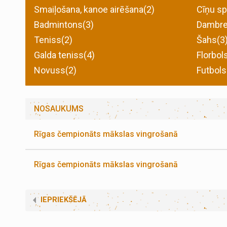
Smaiļošana, kanoe airēšana(2)
Cīņu sp
Badmintons(3)
Dambre
Teniss(2)
Šahs(3
Galda teniss(4)
Florbol
Novuss(2)
Futbols
NOSAUKUMS
Rīgas čempionāts mākslas vingrošanā
Rīgas čempionāts mākslas vingrošanā
IEPRIEKŠĒJĀ