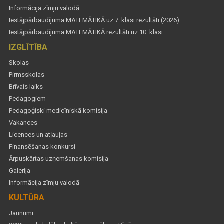
Informācija zīmju valodā
Iestājpārbaudījuma MATEMĀTIKĀ uz 7. klasi rezultāti (2026)
Iestājpārbaudījuma MATEMĀTIKĀ rezultāti uz 10. klasi
IZGLĪTĪBA
Skolas
Pirmsskolas
Brīvais laiks
Pedagogiem
Pedagoģiski medicīniskā komisija
Vakances
Licences un atļaujas
Finansēšanas konkursi
Ārpuskārtas uzņemšanas komisija
Galerija
Informācija zīmju valodā
KULTŪRA
Jaunumi