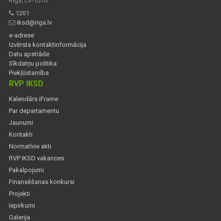
Rīga, LV-1010
1201
iksd@riga.lv
e-adrese
Izvērsta kontaktinformācija
Datu apstrāde
Sīkdatņu politika
Piekļūstamība
RVP IKSD
Kalendārs iFrame
Par departamentu
Jaunumi
Kontakti
Normatīvie akti
RVP IKSD vakances
Pakalpojumi
Finansēšanas konkursi
Projekti
Iepirkumi
Galerija