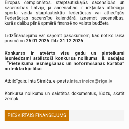
Eiropas čempionātos, starptautiskajās sacensībās un
sacensībās Latvijā, ja sacensības ir iekļautas attiecīgā
sporta veida starptautiskās federācijas vai attiecīgās
Federācijas sacensību kalendārā, izņemot sacensības,
kurās dalību pilnā apmērā finansē no valsts budžeta.
Līdzfinansējumu var saņemt pasākumiem, kas notiks laika
posmā no
26.01.2026. līdz 31.12.2026
.
Konkurss ir atvērts visu gadu un pieteikumi
iesniedzami atbilstoši konkursa nolikuma II. sadaļas
“Pieteikuma iesniegšanas un noformēšanas kārtība”
noteiktai kārtībai.
Atbildīgais: Inta Streiča, e-pasts:
Inta.streica@riga.lv
Konkursa nolikumu un saistītos dokumentus, lūdzu, skatīt
zemāk.
PIEŠĶIRTAIS FINANSĒJUMS