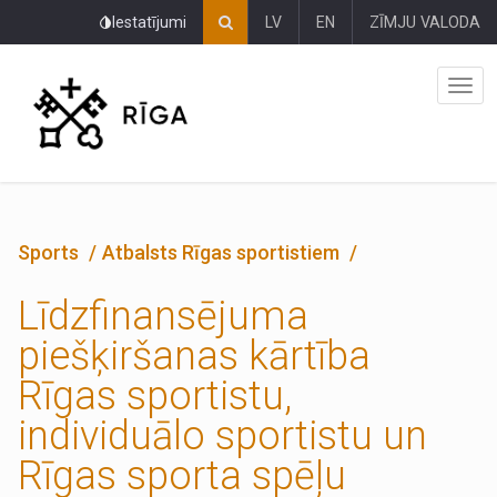
Pāriet
Iestatījumi
LV
EN
ZĪMJU VALODA
uz
lapas
saturu
Sports
Atbalsts Rīgas sportistiem
Līdzfinansējuma
piešķiršanas kārtība
Rīgas sportistu,
individuālo sportistu un
Rīgas sporta spēļu