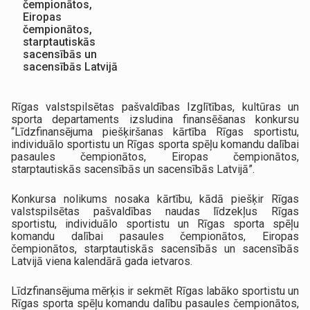
čempionātos,
Eiropas
čempionātos,
starptautiskās
sacensībās un
sacensībās Latvijā
Rīgas valstspilsētas pašvaldības Izglītības, kultūras un
sporta departaments izsludina finansēšanas konkursu
“Līdzfinansējuma piešķiršanas kārtība Rīgas sportistu,
individuālo sportistu un Rīgas sporta spēļu komandu dalībai
pasaules čempionātos, Eiropas čempionātos,
starptautiskās sacensībās un sacensībās Latvijā”.
Konkursa nolikums nosaka kārtību, kādā piešķir Rīgas
valstspilsētas pašvaldības naudas līdzekļus Rīgas
sportistu, individuālo sportistu un Rīgas sporta spēļu
komandu dalībai pasaules čempionātos, Eiropas
čempionātos, starptautiskās sacensībās un sacensībās
Latvijā viena kalendārā gada ietvaros.
Līdzfinansējuma mērķis ir sekmēt Rīgas labāko sportistu un
Rīgas sporta spēļu komandu dalību pasaules čempionātos,