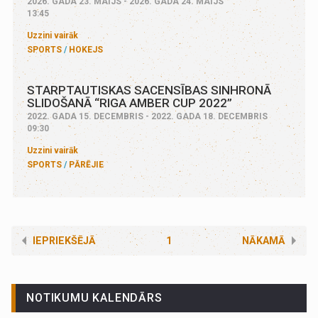
2026. GADA 23. MAIJS - 2026. GADA 24. MAIJS
13:45
Uzzini vairāk
SPORTS
HOKEJS
STARPTAUTISKAS SACENSĪBAS SINHRONĀ
SLIDOŠANĀ “RIGA AMBER CUP 2022”
2022. GADA 15. DECEMBRIS - 2022. GADA 18. DECEMBRIS
09:30
Uzzini vairāk
SPORTS
PĀRĒJIE
IEPRIEKŠĒJĀ
1
NĀKAMĀ
NOTIKUMU KALENDĀRS