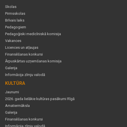
Skolas
Pirmsskolas
Brīvais laiks
Pedagogiem
Pedagoģiski medicīniskā komisija
Vakances
Licences un atļaujas
Finansēšanas konkursi
Ārpuskārtas uzņemšanas komisija
Galerija
Informācija zīmju valodā
KULTŪRA
Jaunumi
2026. gada lielākie kultūras pasākumi Rīgā
Amatiermāksla
Galerija
Finansēšanas konkursi
Informācija zīmju valodā