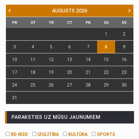
AUGUSTS
2026
PR
OT
TR
CT
PK
SS
SV
1
2
3
4
5
6
7
8
9
10
11
12
13
14
15
16
17
18
19
20
21
22
23
24
25
26
27
28
29
30
31
PARAKSTIES UZ MŪSU JAUNUMIEM
RD IKSD
IZGLĪTĪBA
KULTŪRA
SPORTS