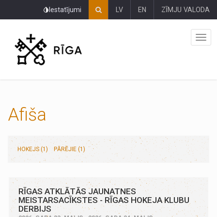
Pāriet
Iestatījumi
LV
EN
ZĪMJU VALODA
uz
lapas
saturu
Afiša
HOKEJS (1)
PĀRĒJIE (1)
RĪGAS ATKLĀTĀS JAUNATNES
MEISTARSACĪKSTES - RĪGAS HOKEJA KLUBU
DERBIJS