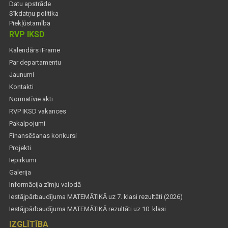
Datu apstrāde
Sīkdatņu politika
Piekļūstamība
RVP IKSD
Kalendārs iFrame
Par departamentu
Jaunumi
Kontakti
Normatīvie akti
RVP IKSD vakances
Pakalpojumi
Finansēšanas konkursi
Projekti
Iepirkumi
Galerija
Informācija zīmju valodā
Iestājpārbaudījuma MATEMĀTIKĀ uz 7. klasi rezultāti (2026)
Iestājpārbaudījuma MATEMĀTIKĀ rezultāti uz 10. klasi
IZGLĪTĪBA