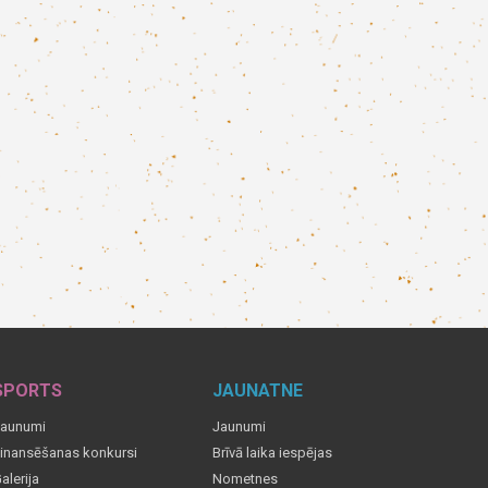
SPORTS
JAUNATNE
aunumi
Jaunumi
inansēšanas konkursi
Brīvā laika iespējas
alerija
Nometnes