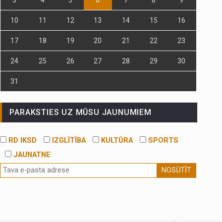
10
11
12
13
14
15
16
17
18
19
20
21
22
23
24
25
26
27
28
29
30
31
PARAKSTIES UZ MŪSU JAUNUMIEM
RD IKSD
IZGLĪTĪBA
KULTŪRA
SPORTS
JAUNATNE
NOSŪTĪT