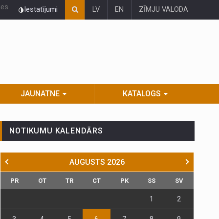
ies
Iestatījumi
LV
EN
ZĪMJU VALODA
JAUNATNE
KATALOGS
NOTIKUMU KALENDĀRS
AUGUSTS
2026
PR
OT
TR
CT
PK
SS
SV
1
2
3
4
5
6
7
8
9