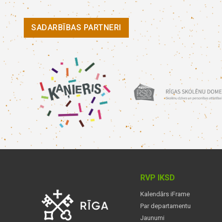
SADARBĪBAS PARTNERI
RVP IKSD
Kalendārs iFrame
Par departamentu
Jaunumi