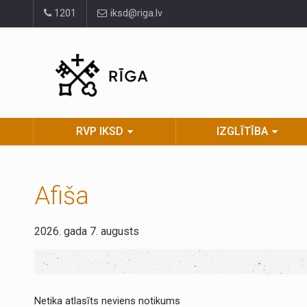
Pāriet
1201
iksd@riga.lv
uz
lapas
saturu
RVP IKSD
IZGLĪTĪBA
Afiša
2026. gada 7. augusts
Netika atlasīts neviens notikums