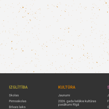
IZGLĪTĪBA
KULTŪRA
Skolas
Jaunumi
J
Pirmsskolas
2026. gada lielākie kultūras
F
pasākumi Rīgā
Brīvais laiks
G