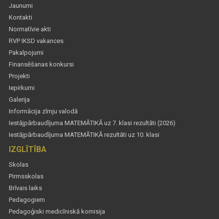
Jaunumi
Kontakti
Normatīvie akti
RVP IKSD vakances
Pakalpojumi
Finansēšanas konkursi
Projekti
Iepirkumi
Galerija
Informācija zīmju valodā
Iestājpārbaudījuma MATEMĀTIKĀ uz 7. klasi rezultāti (2026)
Iestājpārbaudījuma MATEMĀTIKĀ rezultāti uz 10. klasi
IZGLĪTĪBA
Skolas
Pirmsskolas
Brīvais laiks
Pedagogiem
Pedagoģiski medicīniskā komisija