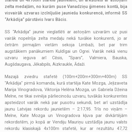
stafetē un 4x100m stafetē jaunietēm, un arkādieši ar astoņām
zelta medaļām, no kurām puse Vanadziņu ģimenes kontā, bija
visvairāk uzvaras izcīnījušie jauniešu konkurencē, informē SS
“Arkādija” pārstāvis Ivars Bācis.
SS “Arkādija” jaunie vieglatlēti ar astoņām uzvarām uz pusi
vairāk nopelnīja zelta medaļu nekā tuvākie konkurenti, jo ar
četrām pirmajām vietām sekoja Limbaži, bet par trim
augstākiem panākumiem Kuldīgai un Ogrei. Vairāk nekā vienu
uzvaru ieguva arī Cēsis, “Spars”, Valmiera, Bauska,
Augšdaugava, Jēkabpils, Aizkraukle, Ādaži.
Mazajā zviedru stafetē (100m+200m+300m+400m) SS
"Arkādija" pirmā komanda, kurā startēja Kate Mozga, Jeļizaveta
Marija Vinogradova, Viktorija Helēna Mozga, un Gabriela Džeina
Melne, ne tikai svinēja pārliecinošu uzvaru, tuvākās konkurentes
apsteidzot vairāk nekā par pusotru sekundi, bet arī uzstādīja
jaunu Latvijas rekordu jaunietēm – 2:17,95. Trīs no viņām –
Melne, Kate Mozga un Vinogradova kļuva par divkārtējām
rekordistēm, jo kopā ar Vendiju Mauriņu uzstādīja jaunu valsts
rekordu klasiskajā 4x100m stafetē, kur ar rezultātu 47,72