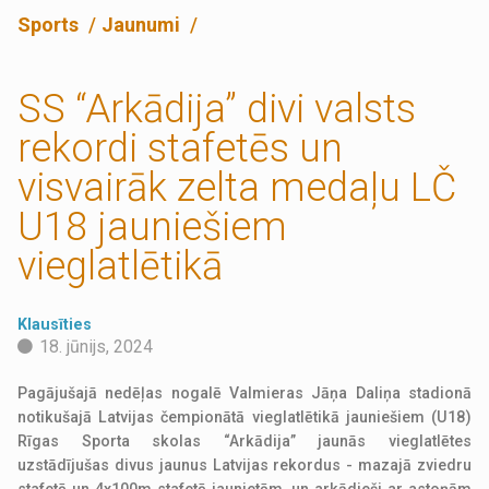
Sports
Jaunumi
SS “Arkādija” divi valsts
rekordi stafetēs un
visvairāk zelta medaļu LČ
U18 jauniešiem
vieglatlētikā
Klausīties
18. jūnijs, 2024
Pagājušajā nedēļas nogalē Valmieras Jāņa Daliņa stadionā
notikušajā Latvijas čempionātā vieglatlētikā jauniešiem (U18)
Rīgas Sporta skolas “Arkādija” jaunās vieglatlētes
uzstādījušas divus jaunus Latvijas rekordus - mazajā zviedru