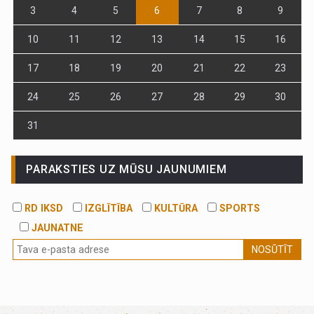
3
4
5
6
7
8
9
10
11
12
13
14
15
16
17
18
19
20
21
22
23
24
25
26
27
28
29
30
31
PARAKSTIES UZ MŪSU JAUNUMIEM
RD IKSD
IZGLĪTĪBA
KULTŪRA
SPORTS
JAUNATNE
NOSŪTĪT