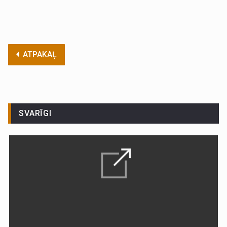
ATPAKAĻ
SVARĪGI