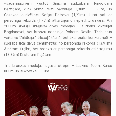
vicečempioniem kļūstot Siņicina audzēknim Ringoldam
Bērziņam, kurš pirmo reizi pārvarēja 1,90m – 1,93m, un
Čakovas audzēknei Sofijai Petrovai (1,71m), kurai pat ar
personīgā rekorda (1,77m) atkārtojumu nepietiktu uzvarai. Arī
2000m šķēršļu skrējienā divas medaļas – sudrabs Viktorijai
Bogdanovai, bet bronzu nopelnīja Roberts Noviks. Tāds pats
veikums “Arkādijai” trīssoļlēkšanā, bet tikai puišu konkurencē –
sudrabs tikai divus centimetrus no personīgā rekorda (13,91m)
Aināram Ērglim, bet bronza ar personīgā rekorda atkārtojumu
(13,39m) Kristeram Pujātam.
Trīs bronzas medaļas ieguva skrējēji – Laskins 400m, Karss
800m un Biškovska 3000m.