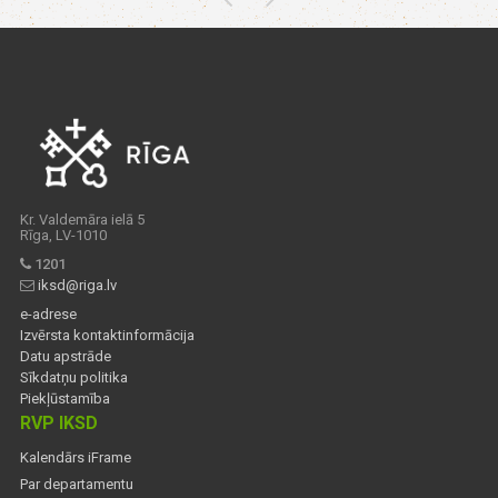
Kr. Valdemāra ielā 5
Rīga, LV-1010
1201
iksd@riga.lv
e-adrese
Izvērsta kontaktinformācija
Datu apstrāde
Sīkdatņu politika
Piekļūstamība
RVP IKSD
Kalendārs iFrame
Par departamentu