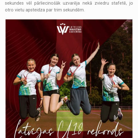
sekundes vēl pārliecinošāk uzvarēja nekā zviedru stafetē, jo
otro vietu apsteidza par trim sekundēm.