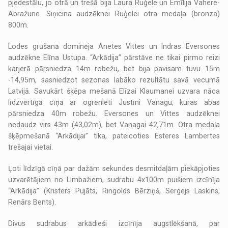
pjedestālu, jo otrā un trešā bija Laura Ruģele un Emīlija Vahere-
Abražune. Siņicina audzēknei Ruģelei otra medaļa (bronza)
800m.
Lodes grūšanā dominēja Anetes Vittes un Indras Eversones
audzēkne Elīna Ustupa. “Arkādija” pārstāve ne tikai pirmo reizi
karjerā pārsniedza 14m robežu, bet bija pavisam tuvu 15m
-14,95m, sasniedzot sezonas labāko rezultātu savā vecumā
Latvijā. Savukārt šķēpa mešanā Elīzai Klaumanei uzvara nāca
līdzvērtīgā cīņā ar ogrēnieti Justīni Vanagu, kuras abas
pārsniedza 40m robežu. Eversones un Vittes audzēknei
nedaudz virs 43m (43,02m), bet Vanagai 42,71m. Otra medaļa
šķēpmešanā “Arkādijai” tika, pateicoties Esteres Lambertes
trešajai vietai.
Ļoti līdzīgā cīņā par dažām sekundes desmitdaļām piekāpjoties
uzvarētājiem no Limbažiem, sudrabu 4x100m puišiem izcīnīja
“Arkādija” (Kristers Pujāts, Ringolds Bērziņš, Sergejs Laskins,
Renārs Bents).
Divus sudrabus arkādieši izcīnīja augstlēkšanā, par