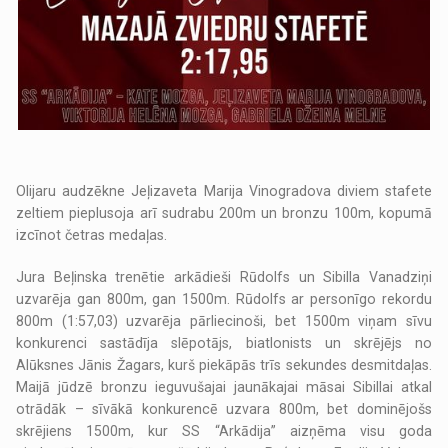
Olijaru audzēkne Jeļizaveta Marija Vinogradova diviem stafete
zeltiem pieplusoja arī sudrabu 200m un bronzu 100m, kopumā
izcīnot četras medaļas.
Jura Beļinska trenētie arkādieši Rūdolfs un Sibilla Vanadziņi
uzvarēja gan 800m, gan 1500m. Rūdolfs ar personīgo rekordu
800m (1:57,03) uzvarēja pārliecinoši, bet 1500m viņam sīvu
konkurenci sastādīja slēpotājs, biatlonists un skrējējs no
Alūksnes Jānis Žagars, kurš piekāpās trīs sekundes desmitdaļas.
Maijā jūdzē bronzu ieguvušajai jaunākajai māsai Sibillai atkal
otrādāk – sīvākā konkurencē uzvara 800m, bet dominējošs
skrējiens 1500m, kur SS “Arkādija” aizņēma visu goda