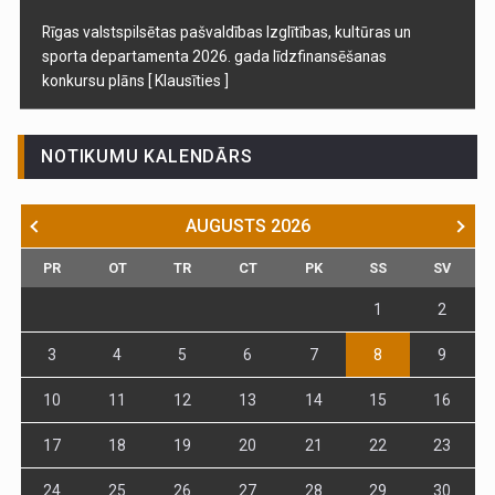
Rīgas valstspilsētas pašvaldības Izglītības, kultūras un
sporta departamenta 2026. gada līdzfinansēšanas
konkursu plāns
[ Klausīties ]
NOTIKUMU KALENDĀRS
AUGUSTS
2026
PR
OT
TR
CT
PK
SS
SV
1
2
3
4
5
6
7
8
9
10
11
12
13
14
15
16
17
18
19
20
21
22
23
24
25
26
27
28
29
30