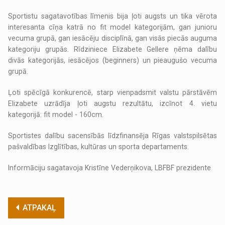
Sportistu sagatavotības līmenis bija ļoti augsts un tika vērota
interesanta cīņa katrā no fit model kategorijām, gan junioru
vecuma grupā, gan iesācēju disciplīnā, gan visās piecās auguma
kategoriju grupās. Rīdziniece Elizabete Gellere ņēma dalību
divās kategorijās, iesācējos (beginners) un pieaugušo vecuma
grupā.
Ļoti spēcīgā konkurencē, starp vienpadsmit valstu pārstāvēm
Elizabete uzrādīja ļoti augstu rezultātu, izcīnot 4. vietu
kategorijā: fit model - 160cm.
Sportistes dalību sacensībās līdzfinansēja Rīgas valstspilsētas
pašvaldības Izglītības, kultūras un sporta departaments.
Informāciju sagatavoja Kristīne Vederņikova, LBFBF prezidente
ATPAKAĻ