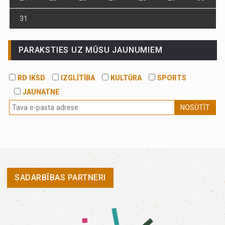
31
PARAKSTIES UZ MŪSU JAUNUMIEM
RD IKSD
IZGLĪTĪBA
KULTŪRA
SPORTS
JAUNATNE
NOSŪTĪT
SADARBĪBAS PARTNERI