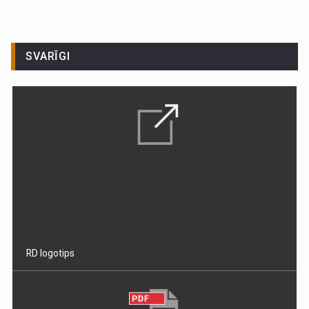
SVARĪGI
RD logotips