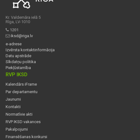
Kr. Valdemāra ielā 5
Rīga, LV-1010
1201
iksd@riga.lv
e-adrese
Izvērsta kontaktinformācija
Datu apstrāde
Sīkdatņu politika
Piekļūstamība
RVP IKSD
Kalendārs iFrame
Par departamentu
Jaunumi
Kontakti
Normatīvie akti
RVP IKSD vakances
Pakalpojumi
Finansēšanas konkursi