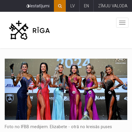
Pāriet
Iestatījumi
LV
EN
ZĪMJU VALODA
uz
lapas
saturu
Foto no IFBB medijiem. Elizabete - otrā no kreisās puses