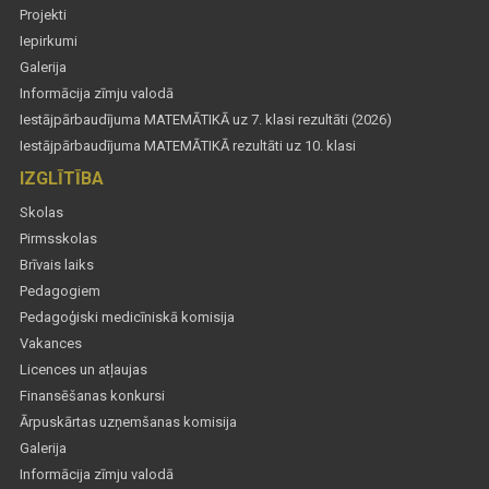
Projekti
Iepirkumi
Galerija
Informācija zīmju valodā
Iestājpārbaudījuma MATEMĀTIKĀ uz 7. klasi rezultāti (2026)
Iestājpārbaudījuma MATEMĀTIKĀ rezultāti uz 10. klasi
IZGLĪTĪBA
Skolas
Pirmsskolas
Brīvais laiks
Pedagogiem
Pedagoģiski medicīniskā komisija
Vakances
Licences un atļaujas
Finansēšanas konkursi
Ārpuskārtas uzņemšanas komisija
Galerija
Informācija zīmju valodā