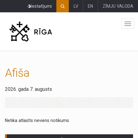
Pāriet
Iestatījumi
LV
EN
ZĪMJU VALODA
uz
lapas
saturu
Afiša
2026. gada 7. augusts
Netika atlasīts neviens notikums