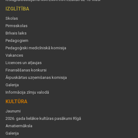
IZGLĪTĪBA
Skolas
Pirmsskolas
Brīvais laiks
Pedagogiem
Pedagoģiski medicīniskā komisija
Vakances
Licences un atļaujas
Finansēšanas konkursi
Ārpuskārtas uzņemšanas komisija
Galerija
Informācija zīmju valodā
KULTŪRA
Jaunumi
2026. gada lielākie kultūras pasākumi Rīgā
Amatiermāksla
Galerija