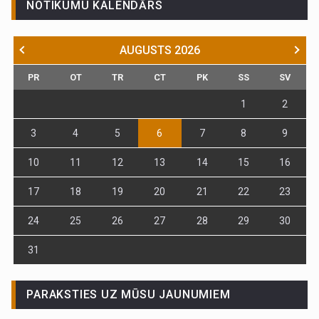
NOTIKUMU KALENDĀRS
AUGUSTS
2026
PR
OT
TR
CT
PK
SS
SV
1
2
3
4
5
6
7
8
9
10
11
12
13
14
15
16
17
18
19
20
21
22
23
24
25
26
27
28
29
30
31
PARAKSTIES UZ MŪSU JAUNUMIEM