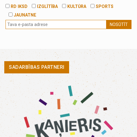
RD IKSD
IZGLĪTĪBA
KULTŪRA
SPORTS
JAUNATNE
NOSŪTĪT
SADARBĪBAS PARTNERI