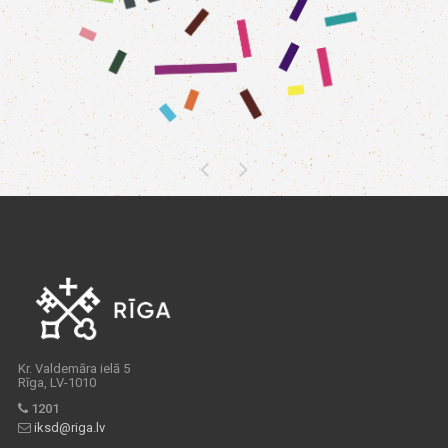
Kr. Valdemāra ielā 5
Rīga, LV-1010
1201
iksd@riga.lv