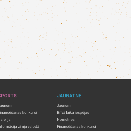
SPORTS
JAUNATNE
aunumi
Jaunumi
inansēšanas konkursi
Brīvā laika iespējas
alerija
Nometnes
nformācija zīmju valodā
Finansēšanas konkursi