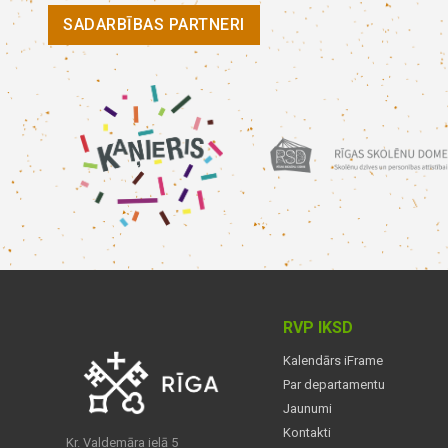
SADARBĪBAS PARTNERI
RVP IKSD
Kalendārs iFrame
Par departamentu
Jaunumi
Kontakti
Kr. Valdemāra ielā 5