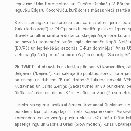
ieguvušie Uldis Pormeistars un Gunārs Ozoliņš (LV Bārdas) 
ieguvēju Edgaru Kokorēviču, kurš šoreiz māsas vietā startēja 
Šoreiz spēcīgāka konkurence sanāca sievietēm, pirmā posma 
žurku ledusskapī) ar līdzīgu punktu bagāžu paliekot ārpus trij
Brūvele un ultramaratona distanču skrējēja Aiga Tora, kurām 1
no sieviešu komandām visās trijās distancēs kopā. Netālu 
(B3/R3) un iepriekšējās sezonās O-Run dominējusī Anita Už
vietu pagājušajā posmā ar pirmo šajā nomainīja “Suouslipiki”
2h TVNET+ distancē
, kur startēja pāri par 50 komandām, o
Jelgavas (“Dejavu”), kuri sakrāja 85 punktus, šoreiz Ilonai ja
pa sniegu un dubļiem “Buka” distancē Tukuma novadā. Vēlre
Kutiavinas un Jānis Zeltiņš (SakasXOne) ar 80 punktiem, be
ātrāk skrējušie orientieristi Kūmi – Jānis ar Zani (Pulsometr
Lielisks sniegums labākajai ģimeņu komandai Ruslanam un 
punktiem bija ļoti augstajā 4. vietā kopējā ieskaitē. Vissī
komandas ieguva vienģu punktu skaitu (43), taču īsāks lai
apsteigt Ingu un Gabrielu Grasi (Slow motion), kuras uzvarē