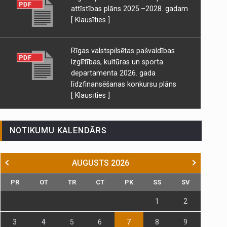
attīstības plāns 2025.–2028. gadam
[ Klausīties ]
Rīgas valstspilsētas pašvaldības
Izglītības, kultūras un sporta
departamenta 2026. gada
līdzfinansēšanas konkursu plāns
[ Klausīties ]
NOTIKUMU KALENDĀRS
AUGUSTS
2026
PR
OT
TR
CT
PK
SS
SV
1
2
3
4
5
6
7
8
9