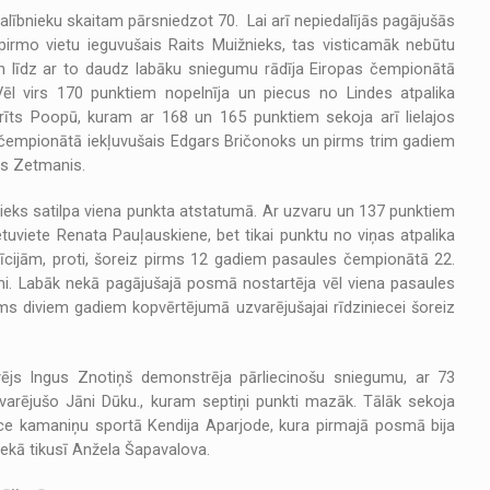
dalībnieku skaitam pārsniedzot 70. Lai arī nepiedalījās pagājušās
rmo vietu ieguvušais Raits Muižnieks, tas visticamāk nebūtu
un līdz ar to daudz labāku sniegumu rādīja Eiropas čempionātā
Vēl virs 170 punktiem nopelnīja un piecus no Lindes atpalika
rīts Poopū, kuram ar 168 un 165 punktiem sekoja arī lielajos
s čempionātā iekļuvušais Edgars Bričonoks un pirms trim gadiem
is Zetmanis.
jnieks satilpa viena punkta atstatumā. Ar uzvaru un 137 punktiem
etuviete Renata Pauļauskiene, bet tikai punktu no viņas atpalika
ozīcijām, proti, šoreiz pirms 12 gadiem pasaules čempionātā 22.
nieni. Labāk nekā pagājušajā posmā nostartēja vēl viena pasaules
ms diviem gadiem kopvērtējumā uzvarējušajai rīdziniecei šoreiz
js Ingus Znotiņš demonstrēja pārliecinošu sniegumu, ar 73
varējušo Jāni Dūku., kuram septiņi punkti mazāk. Tālāk sekoja
ce kamaniņu sportā Kendija Aparjode, kura pirmajā posmā bija
niekā tikusī Anžela Šapavalova.