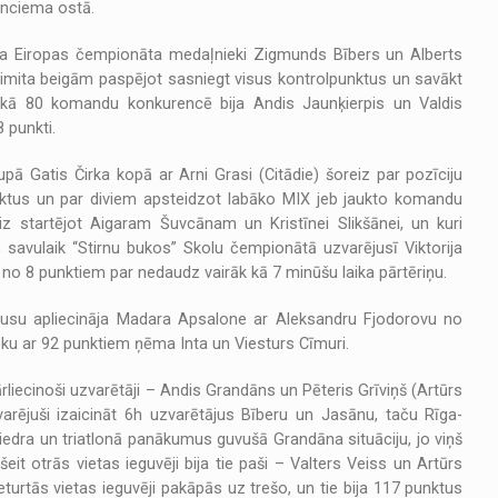
unciema ostā.
a Eiropas čempionāta medaļnieki Zigmunds Bībers un Alberts
 limita beigām paspējot sasniegt visus kontrolpunktus un savākt
kā 80 komandu konkurencē bija Andis Jaunķierpis un Valdis
 punkti.
ā Gatis Čirka kopā ar Arni Grasi (Citādie) šoreiz par pozīciju
unktus un par diviem apsteidzot labāko MIX jeb jaukto komandu
eiz startējot Aigaram Šuvcānam un Kristīnei Slikšānei, un kuri
s, savulaik “Stirnu bukos” Skolu čempionātā uzvarējusī Viktorija
s no 8 punktiem par nedaudz vairāk kā 7 minūšu laika pārtēriņu.
usu apliecināja Madara Apsalone ar Aleksandru Fjodorovu no
oku ar 92 punktiem ņēma Inta un Viesturs Cīmuri.
ārliecinoši uzvarētāji – Andis Grandāns un Pēteris Grīviņš (Artūrs
varējuši izaicināt 6h uzvarētājus Bīberu un Jasānu, taču Rīga-
edra un triatlonā panākumus guvušā Grandāna situāciju, jo viņš
eit otrās vietas ieguvēji bija tie paši – Valters Veiss un Artūrs
tās vietas ieguvēji pakāpās uz trešo, un tie bija 117 punktus