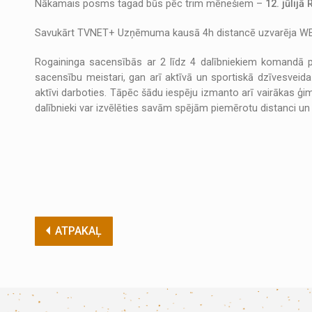
Nākamais posms tagad būs pēc trim mēnešiem –
12. jūlijā 
Savukārt TVNET+ Uzņēmuma kausā 4h distancē uzvarēja WELMAN
Rogaininga sacensībās ar 2 līdz 4 dalībniekiem komandā pie
sacensību meistari, gan arī aktīvā un sportiskā dzīvesveida 
aktīvi darboties. Tāpēc šādu iespēju izmanto arī vairākas ģim
dalībnieki var izvēlēties savām spējām piemērotu distanci u
ATPAKAĻ