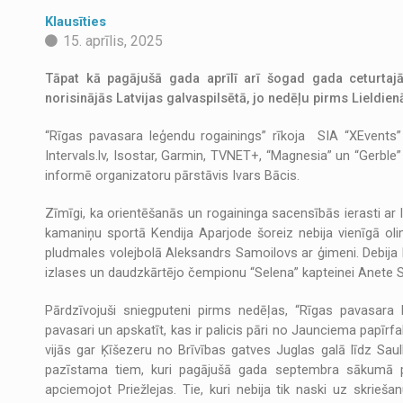
Klausīties
15. aprīlis, 2025
Tāpat kā pagājušā gada aprīlī arī šogad gada ceturta
norisinājās Latvijas galvaspilsētā, jo nedēļu pirms Lieldie
“Rīgas pavasara leģendu rogainings” rīkoja SIA “XEvents” 
Intervals.lv, Isostar, Garmin, TVNET+, “Magnesia” un “Gerbl
informē organizatoru pārstāvis Ivars Bācis.
Zīmīgi, ka orientēšanās un rogaininga sacensībās ierasti a
kamaniņu sportā Kendija Aparjode šoreiz nebija vienīgā olim
pludmales volejbolā Aleksandrs Samoilovs ar ģimeni. Debija b
izlases un daudzkārtējo čempionu “Selena” kapteinei Anete S
Pārdzīvojuši sniegputeni pirms nedēļas, “Rīgas pavasara l
pavasari un apskatīt, kas ir palicis pāri no Jaunciema papīrf
vijās gar Ķīšezeru no Brīvības gatves Juglas galā līdz Sau
pazīstama tiem, kuri pagājušā gada septembra sākumā pied
apciemojot Priežlejas. Tie, kuri nebija tik naski uz skrieš