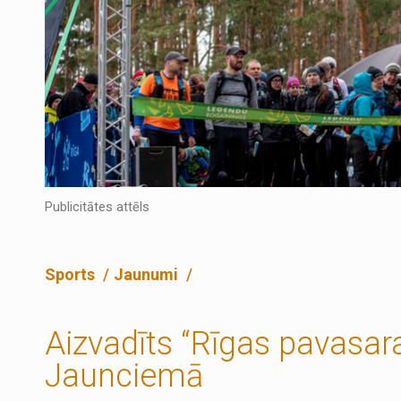
Publicitātes attēls
Sports
Jaunumi
Aizvadīts “Rīgas pavasar
Jaunciemā