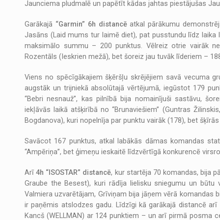
Jaunciema pludmalē un papētīt kādas jahtas piestājušas Ja
Garākajā
“Garmin” 6h distancē
atkal pārākumu demonstrēj
Jasāns (Laid mums tur laimē diet), pat pusstundu līdz laika
maksimālo summu – 200 punktus. Vēlreiz otrie vairāk ne
Rozentāls (Ieskrien mežā), bet šoreiz jau tuvāk līderiem – 188
Viens no spēcīgākajiem šķēršļu skrējējiem savā vecuma grup
augstāk un trijniekā absolūtajā vērtējumā, iegūstot 179 p
“Bebri nesnauž”, kas pilnībā bija nomainījuši sastāvu, šor
iekļāvās laikā atšķirībā no “Brunaviešiem” (Guntras Žilinski
Bogdanova), kuri nopelnīja par punktu vairāk (178), bet šķīrā
Savācot 167 punktus, atkal labākās dāmas komandas stat
“Ampēriņa”, bet ģimeņu ieskaitē līdzvērtīgā konkurencē virsr
Arī
4h “ISOSTAR” distancē
, kur startēja 70 komandas, bija p
Graube the Besest), kuri rādīja lielisku sniegumu un būtu 
Valmiera uzvarētājam, Grīviņam bija jāņem vērā komandas bi
ir paņēmis atslodzes gadu. Līdzīgi kā garākajā distancē arī š
Kancš (WELLMAN) ar 124 punktiem – un arī pirmā posma cetur