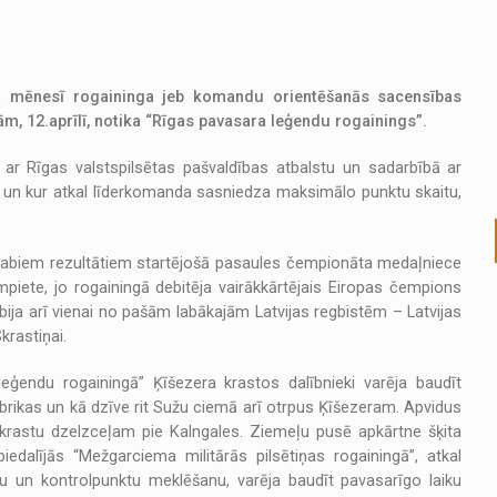
jā mēnesī rogaininga jeb komandu orientēšanās sacensības
nām, 12.aprīlī, notika “Rīgas pavasara leģendu rogainings”.
ar Rīgas valstspilsētas pašvaldības atbalstu un sadarbībā ar
e” un kur atkal līderkomanda sasniedza maksimālo punktu skaitu,
r labiem rezultātiem startējošā pasaules čempionāta medaļniece
piete, jo rogainingā debitēja vairākkārtējais Eiropas čempions
ija arī vienai no pašām labākajām Latvijas regbistēm – Latvijas
krastiņai.
eģendu rogainingā” Ķīšezera krastos dalībnieki varēja baudīt
abrikas un kā dzīve rit Sužu ciemā arī otrpus Ķīšezeram. Apvidus
lkrastu dzelzceļam pie Kalngales. Ziemeļu pusē apkārtne šķita
alījās “Mežgarciema militārās pilsētiņas rogainingā”, atkal
anu un kontrolpunktu meklēšanu, varēja baudīt pavasarīgo laiku