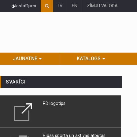
Iestatījumi
LV
EN
ZĪMJU VALODA
JAUNATNE
KATALOGS
SVARĪGI
RD logotips
Rīgas sporta un aktīvās atpūtas