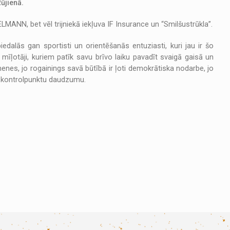
Rūjienā.
N, bet vēl trijniekā iekļuva IF Insurance un “Smilšustrūkla”.
dalās gan sportisti un orientēšanās entuziasti, kuri jau ir šo
mīļotāji, kuriem patīk savu brīvo laiku pavadīt svaigā gaisā un
enes, jo rogainings savā būtībā ir ļoti demokrātiska nodarbe, jo
n kontrolpunktu daudzumu.