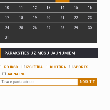
10
11
12
13
14
15
16
17
18
19
20
21
22
23
24
25
26
27
28
29
30
31
PARAKSTIES UZ MŪSU JAUNUMIEM
RD IKSD
IZGLĪTĪBA
KULTŪRA
SPORTS
JAUNATNE
NOSŪTĪT