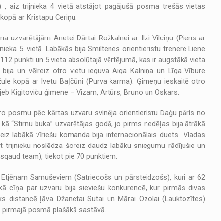
, aiz trijnieka 4 vietā atstājot pagājušā posma trešās vietas
kopā ar Kristapu Ceriņu.
uzvarētājām Anetei Dārtai Rožkalnei ar Ilzi Vilciņu (Piens ar
nieka 5. vietā. Labākās bija Smiltenes orientieristu trenere Liene
12 punkti un 5.vieta absolūtajā vērtējumā, kas ir augstākā vieta
bija un vēlreiz otro vietu ieguva Aiga Kalniņa un Līga Vībure
ule kopā ar Ivetu Baļčūni (Purva karma). Ģimeņu ieskaitē otro
 jeb Kigitoviču ģimene – Vizam, Artūrs, Bruno un Oskars.
tro posmu pēc kārtas uzvaru svinēja orientieristu Daģu pāris no
u kā “Stirnu buka” uzvarētājas godā, jo pirms nedēļas bija ātrākā
iz labākā vīriešu komanda bija internacionālais duets Vladas
t trijnieku noslēdza šoreiz daudz labāku sniegumu rādījušie un
s sqaud team), tiekot pie 70 punktiem.
Etjēnam Samuševiem (Satriecošs un pārsteidzošs), kuri ar 62
vākā cīņa par uzvaru bija sieviešu konkurencē, kur pirmās divas
ks distancē ļāva Džanetai Sutai un Mārai Ozolai (Lauktozītes)
ja pirmajā posmā plašākā sastāvā.