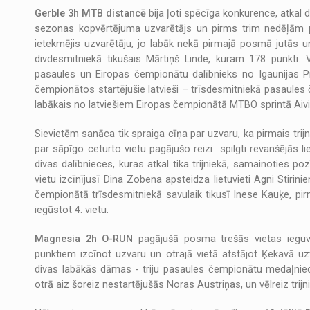
Gerble 3h MTB distancē
bija ļoti spēcīga konkurence, atkal 
sezonas kopvērtējuma uzvarētājs un pirms trim nedēļām pi
ietekmējis uzvarētāju, jo labāk nekā pirmajā posmā jutās 
divdesmitniekā tikušais Mārtiņš Linde, kuram 178 punkti. 
pasaules un Eiropas čempionātu dalībnieks no Igaunijas P
čempionātos startējušie latvieši – trīsdesmitniekā pasaule
labākais no latviešiem Eiropas čempionātā MTBO sprintā Aiv
Sievietēm sanāca tik spraiga cīņa par uzvaru, ka pirmais tri
par sāpīgo ceturto vietu pagājušo reizi spilgti revanšējās li
divas dalībnieces, kuras atkal tika trijniekā, samainoties p
vietu izcīnījusī Dina Zobena apsteidza lietuvieti Agni Stiri
čempionātā trīsdesmitniekā savulaik tikusī Inese Kauķe, pir
iegūstot 4. vietu.
Magnesia 2h O-RUN
pagājušā posma trešās vietas ieguvē
punktiem izcīnot uzvaru un otrajā vietā atstājot Ķekavā uz
divas labākās dāmas - triju pasaules čempionātu medaļnie
otrā aiz šoreiz nestartējušās Noras Austriņas, un vēlreiz trij