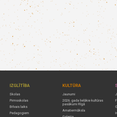
IZGLĪTĪBA
KULTŪRA
Skolas
Jaunumi
J
Pirmsskolas
2026. gada lielākie kultūras
F
pasākumi Rīgā
Brīvais laiks
G
Amatiermāksla
Pedagogiem
I
Galerija