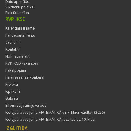
Datu apstrāde
Sīkdatņu politika
Piekļūstamība
RVP IKSD
Kalendārs iFrame
Par departamentu
Jaunumi
Kontakti
Normatīvie akti
RVP IKSD vakances
Pakalpojumi
Finansēšanas konkursi
Projekti
Iepirkumi
Galerija
Informācija zīmju valodā
Iestājpārbaudījuma MATEMĀTIKĀ uz 7. klasi rezultāti (2026)
Iestājpārbaudījuma MATEMĀTIKĀ rezultāti uz 10. klasi
IZGLĪTĪBA