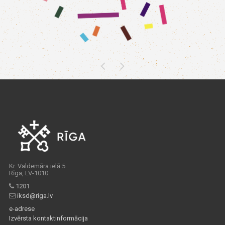
Kr. Valdemāra ielā 5
Rīga, LV-1010
1201
iksd@riga.lv
e-adrese
Izvērsta kontaktinformācija