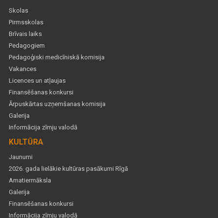
Skolas
Pirmsskolas
Brīvais laiks
Pedagogiem
Pedagoģiski medicīniskā komisija
Vakances
Licences un atļaujas
Finansēšanas konkursi
Ārpuskārtas uzņemšanas komisija
Galerija
Informācija zīmju valodā
KULTŪRA
Jaunumi
2026. gada lielākie kultūras pasākumi Rīgā
Amatiermāksla
Galerija
Finansēšanas konkursi
Informācija zīmju valodā