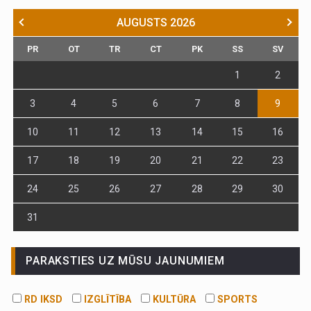
AUGUSTS
2026
PR
OT
TR
CT
PK
SS
SV
1
2
3
4
5
6
7
8
9
10
11
12
13
14
15
16
17
18
19
20
21
22
23
24
25
26
27
28
29
30
31
PARAKSTIES UZ MŪSU JAUNUMIEM
RD IKSD
IZGLĪTĪBA
KULTŪRA
SPORTS