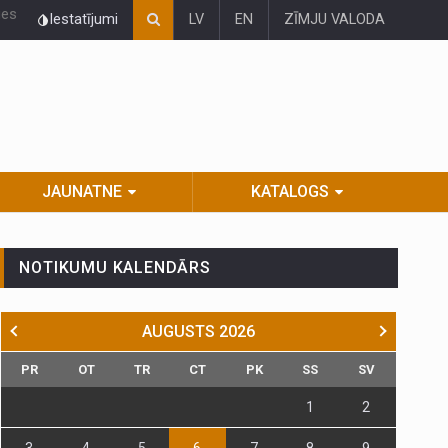
ies
Iestatījumi
LV
EN
ZĪMJU VALODA
JAUNATNE
KATALOGS
NOTIKUMU KALENDĀRS
AUGUSTS
2026
PR
OT
TR
CT
PK
SS
SV
1
2
3
4
5
6
7
8
9