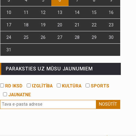
10
11
12
13
14
15
16
17
18
19
20
21
22
23
24
25
26
27
28
29
30
31
PARAKSTIES UZ MŪSU JAUNUMIEM
RD IKSD
IZGLĪTĪBA
KULTŪRA
SPORTS
JAUNATNE
NOSŪTĪT