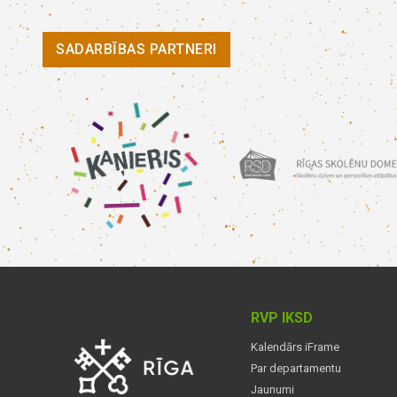
SADARBĪBAS PARTNERI
RVP IKSD
Kalendārs iFrame
Par departamentu
Jaunumi