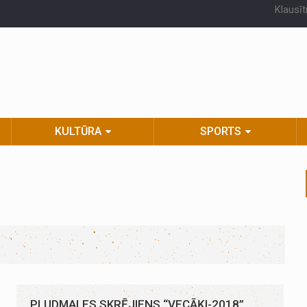
Klausīt
KULTŪRA
SPORTS
PLUDMALES SKRĒJIENS “VECĀĶI-2018”