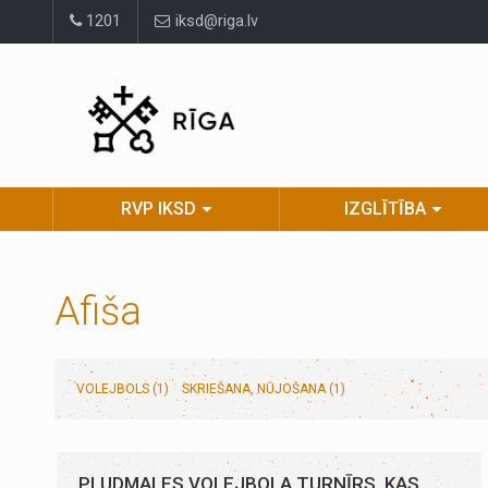
Pāriet
1201
iksd@riga.lv
uz
lapas
saturu
RVP IKSD
IZGLĪTĪBA
Afiša
VOLEJBOLS (1)
SKRIEŠANA, NŪJOŠANA (1)
PLUDMALES VOLEJBOLA TURNĪRS, KAS