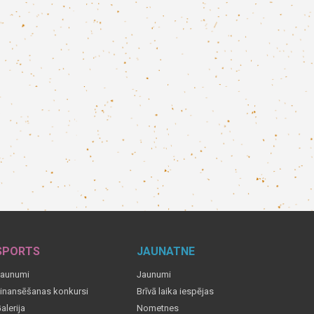
SPORTS
JAUNATNE
aunumi
Jaunumi
inansēšanas konkursi
Brīvā laika iespējas
alerija
Nometnes