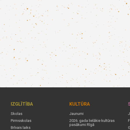
IZGLĪTĪBA
KULTŪRA
Skolas
Jaunumi
J
Pirmsskolas
2026. gada lielākie kultūras
F
pasākumi Rīgā
Brīvais laiks
G