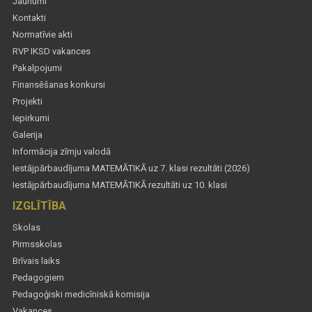
Jaunumi
Kontakti
Normatīvie akti
RVP IKSD vakances
Pakalpojumi
Finansēšanas konkursi
Projekti
Iepirkumi
Galerija
Informācija zīmju valodā
Iestājpārbaudījuma MATEMĀTIKĀ uz 7. klasi rezultāti (2026)
Iestājpārbaudījuma MATEMĀTIKĀ rezultāti uz 10. klasi
IZGLĪTĪBA
Skolas
Pirmsskolas
Brīvais laiks
Pedagogiem
Pedagoģiski medicīniskā komisija
Vakances