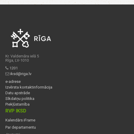
Kr. Valdemāra ielā 5
Rīga, LV-1010
1201
iksd@riga.lv
e-adrese
Izvērsta kontaktinformācija
Datu apstrāde
Sīkdatņu politika
Piekļūstamība
RVP IKSD
Kalendārs iFrame
Par departamentu