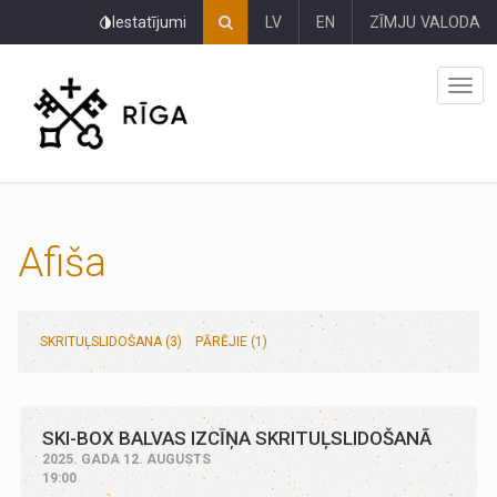
Pāriet
Iestatījumi
LV
EN
ZĪMJU VALODA
uz
lapas
saturu
Afiša
SKRITUĻSLIDOŠANA (3)
PĀRĒJIE (1)
SKI-BOX BALVAS IZCĪŅA SKRITUĻSLIDOŠANĀ
2025. GADA 12. AUGUSTS
19:00