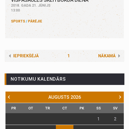
2018. GADA 21. JŪNIJS
13:00
SPORTS
PĀRĒJIE
IEPRIEKŠĒJĀ
1
NĀKAMĀ
NOTIKUMU KALENDĀRS
AUGUSTS
2026
PR
OT
TR
CT
PK
SS
SV
1
2