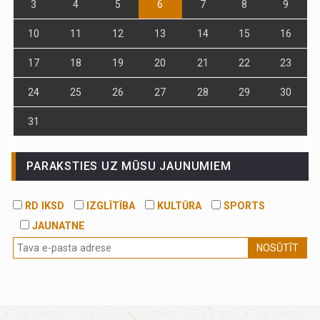
3
4
5
6
7
8
9
10
11
12
13
14
15
16
17
18
19
20
21
22
23
24
25
26
27
28
29
30
31
PARAKSTIES UZ MŪSU JAUNUMIEM
RD IKSD
IZGLĪTĪBA
KULTŪRA
SPORTS
JAUNATNE
NOSŪTĪT