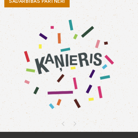
SADARBĪBAS PARTNERI