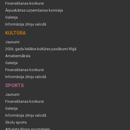
Finansēšanas konkursi
Ārpuskārtas uzņemšanas komisija
Galerija
Informācija zīmju valodā
KULTŪRA
Jaunumi
2026. gada lielākie kultūras pasākumi Rīgā
Amatiermāksla
Galerija
Finansēšanas konkursi
Informācija zīmju valodā
SPORTS
Jaunumi
Finansēšanas konkursi
Galerija
Informācija zīmju valodā
Skolu sports
Atbalsts Rīgas sportistiem