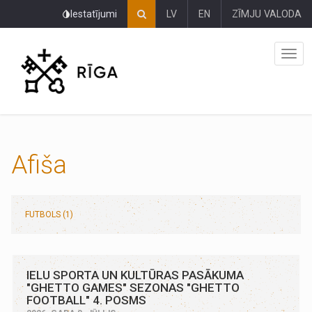
Pāriet
Iestatījumi
LV
EN
ZĪMJU VALODA
uz
lapas
saturu
Afiša
FUTBOLS (1)
IELU SPORTA UN KULTŪRAS PASĀKUMA
"GHETTO GAMES" SEZONAS "GHETTO
FOOTBALL" 4. POSMS