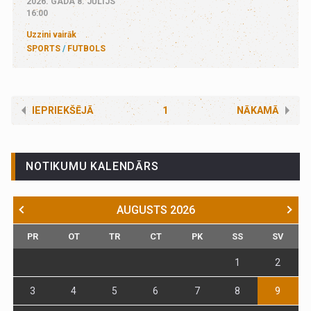
2026. GADA 8. JŪLIJS
16:00
Uzzini vairāk
SPORTS
FUTBOLS
IEPRIEKŠĒJĀ
1
NĀKAMĀ
NOTIKUMU KALENDĀRS
AUGUSTS
2026
PR
OT
TR
CT
PK
SS
SV
1
2
3
4
5
6
7
8
9