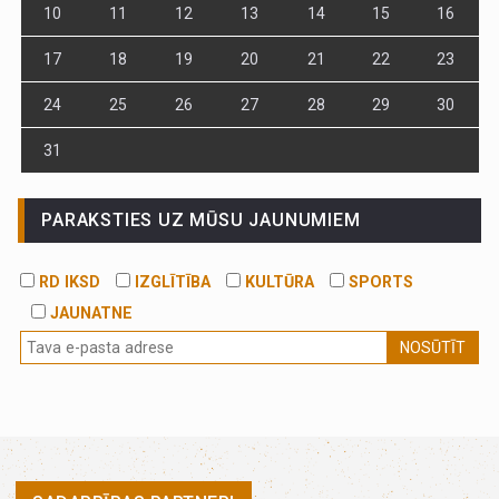
10
11
12
13
14
15
16
17
18
19
20
21
22
23
24
25
26
27
28
29
30
31
PARAKSTIES UZ MŪSU JAUNUMIEM
RD IKSD
IZGLĪTĪBA
KULTŪRA
SPORTS
JAUNATNE
NOSŪTĪT