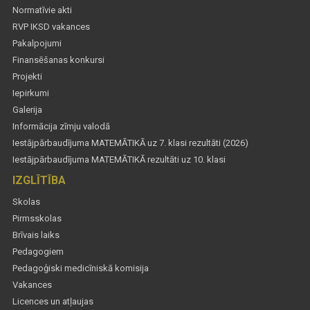
Normatīvie akti
RVP IKSD vakances
Pakalpojumi
Finansēšanas konkursi
Projekti
Iepirkumi
Galerija
Informācija zīmju valodā
Iestājpārbaudījuma MATEMĀTIKĀ uz 7. klasi rezultāti (2026)
Iestājpārbaudījuma MATEMĀTIKĀ rezultāti uz 10. klasi
IZGLĪTĪBA
Skolas
Pirmsskolas
Brīvais laiks
Pedagogiem
Pedagoģiski medicīniskā komisija
Vakances
Licences un atļaujas