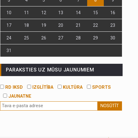
10
11
12
13
14
15
16
17
18
19
20
21
22
23
24
25
26
27
28
29
30
31
PARAKSTIES UZ MŪSU JAUNUMIEM
RD IKSD
IZGLĪTĪBA
KULTŪRA
SPORTS
JAUNATNE
NOSŪTĪT