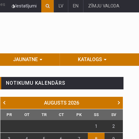
ies
Iestatījumi
LV
EN
ZĪMJU VALODA
JAUNATNE
KATALOGS
NOTIKUMU KALENDĀRS
AUGUSTS
2026
PR
OT
TR
CT
PK
SS
SV
1
2
3
4
5
6
7
8
9