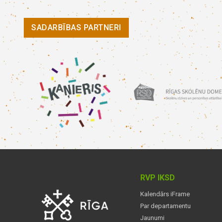
SADARBĪBAS PARTNERI
RVP IKSD
Kalendārs iFrame
Par departamentu
Jaunumi