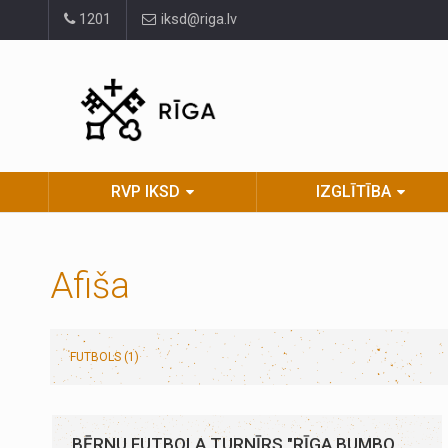
Pāriet
1201
iksd@riga.lv
uz
lapas
saturu
RVP IKSD
IZGLĪTĪBA
Afiša
FUTBOLS (1)
BĒRNU FUTBOLA TURNĪRS "RĪGA BUMBO