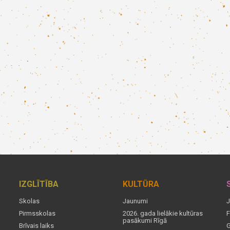
IZGLĪTĪBA
KULTŪRA
Skolas
Jaunumi
J
Pirmsskolas
2026. gada lielākie kultūras
F
pasākumi Rīgā
Brīvais laiks
G