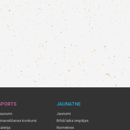
SPORTS
JAUNATNE
aunumi
Jaunumi
inansēšanas konkursi
Brīvā laika iespējas
alerija
Nometnes