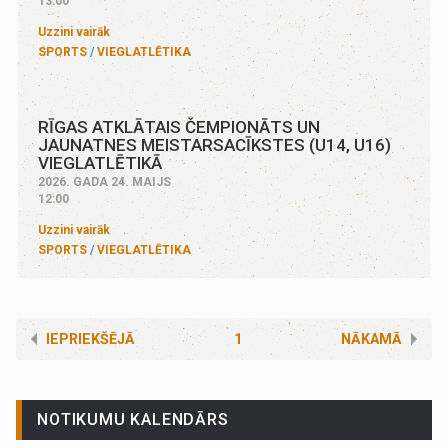
13:00
Uzzini vairāk
SPORTS
VIEGLATLĒTIKA
RĪGAS ATKLĀTAIS ČEMPIONĀTS UN
JAUNATNES MEISTARSACĪKSTES (U14, U16)
VIEGLATLĒTIKĀ
2026. GADA 24. MAIJS
12:00
Uzzini vairāk
SPORTS
VIEGLATLĒTIKA
IEPRIEKŠĒJĀ
1
NĀKAMĀ
NOTIKUMU KALENDĀRS