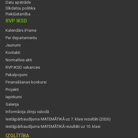
Datu apstrāde
Sīkdatņu politika
Piekļūstamība
RVP IKSD
Kalendārs iFrame
Par departamentu
Jaunumi
Kontakti
Normatīvie akti
RVP IKSD vakances
Pakalpojumi
Finansēšanas konkursi
Projekti
Iepirkumi
Galerija
Informācija zīmju valodā
Iestājpārbaudījuma MATEMĀTIKĀ uz 7. klasi rezultāti (2026)
Iestājpārbaudījuma MATEMĀTIKĀ rezultāti uz 10. klasi
IZGLĪTĪBA