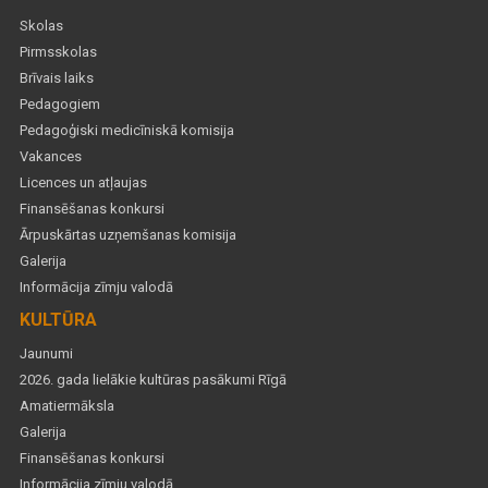
Skolas
Pirmsskolas
Brīvais laiks
Pedagogiem
Pedagoģiski medicīniskā komisija
Vakances
Licences un atļaujas
Finansēšanas konkursi
Ārpuskārtas uzņemšanas komisija
Galerija
Informācija zīmju valodā
KULTŪRA
Jaunumi
2026. gada lielākie kultūras pasākumi Rīgā
Amatiermāksla
Galerija
Finansēšanas konkursi
Informācija zīmju valodā