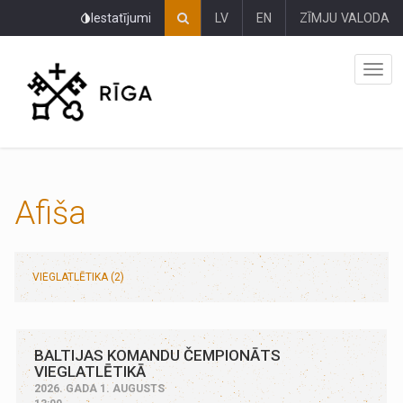
Pāriet
Iestatījumi
LV
EN
ZĪMJU VALODA
uz
lapas
saturu
Afiša
VIEGLATLĒTIKA (2)
BALTIJAS KOMANDU ČEMPIONĀTS
VIEGLATLĒTIKĀ
2026. GADA 1. AUGUSTS