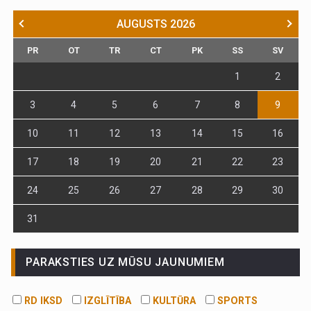
AUGUSTS
2026
PR
OT
TR
CT
PK
SS
SV
1
2
3
4
5
6
7
8
9
10
11
12
13
14
15
16
17
18
19
20
21
22
23
24
25
26
27
28
29
30
31
PARAKSTIES UZ MŪSU JAUNUMIEM
RD IKSD
IZGLĪTĪBA
KULTŪRA
SPORTS