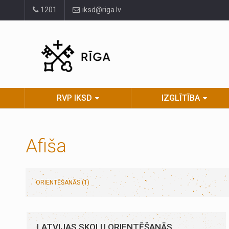
Pāriet
1201
iksd@riga.lv
uz
lapas
saturu
RVP IKSD
IZGLĪTĪBA
Afiša
ORIENTĒŠANĀS (1)
LATVIJAS SKOLU ORIENTĒŠANĀS