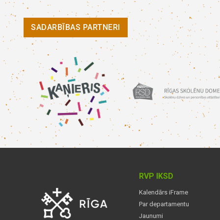
SADARBĪBAS PARTNERI
RVP IKSD
Kalendārs iFrame
Par departamentu
Jaunumi