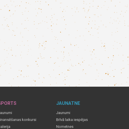
SPORTS
JAUNATNE
aunumi
Jaunumi
inansēšanas konkursi
Brīvā laika iespējas
alerija
Nometnes