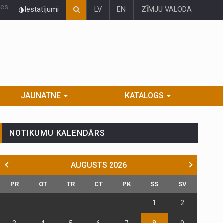
ies
Iestatījumi
LV
EN
ZĪMJU VALODA
JAUNATNE
KATALOGS
NOTIKUMU KALENDĀRS
AUGUSTS
2026
PR
OT
TR
CT
PK
SS
SV
1
2
3
4
5
6
7
8
9