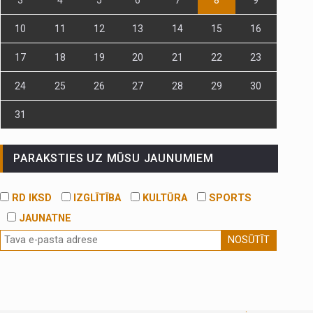
10
11
12
13
14
15
16
17
18
19
20
21
22
23
24
25
26
27
28
29
30
31
PARAKSTIES UZ MŪSU JAUNUMIEM
RD IKSD
IZGLĪTĪBA
KULTŪRA
SPORTS
JAUNATNE
NOSŪTĪT