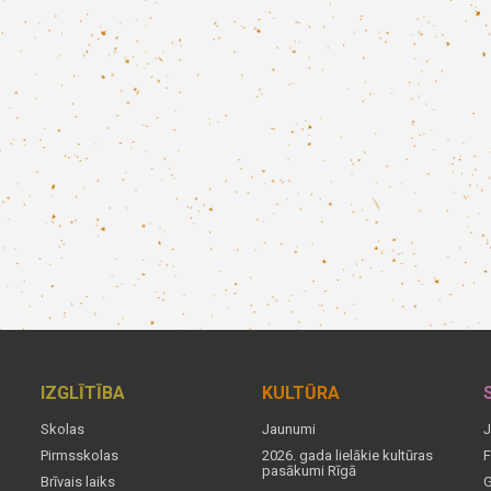
IZGLĪTĪBA
KULTŪRA
Skolas
Jaunumi
J
Pirmsskolas
2026. gada lielākie kultūras
F
pasākumi Rīgā
Brīvais laiks
G