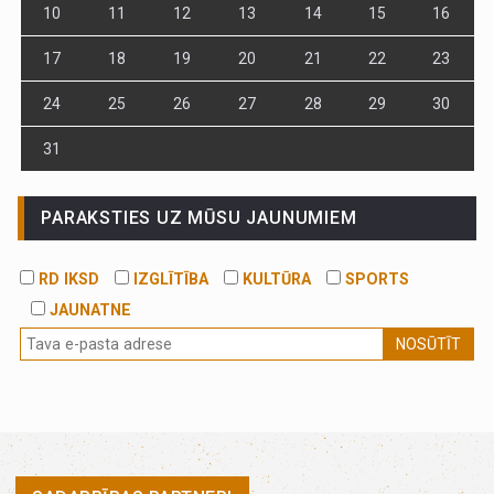
10
11
12
13
14
15
16
17
18
19
20
21
22
23
24
25
26
27
28
29
30
31
PARAKSTIES UZ MŪSU JAUNUMIEM
RD IKSD
IZGLĪTĪBA
KULTŪRA
SPORTS
JAUNATNE
NOSŪTĪT