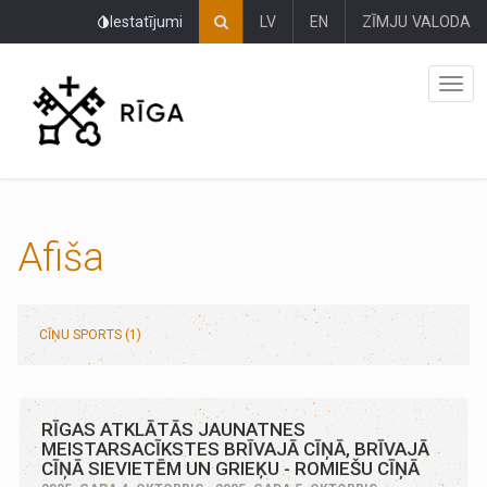
Pāriet
Iestatījumi
LV
EN
ZĪMJU VALODA
uz
lapas
saturu
Afiša
CĪŅU SPORTS (1)
RĪGAS ATKLĀTĀS JAUNATNES
MEISTARSACĪKSTES BRĪVAJĀ CĪŅĀ, BRĪVAJĀ
CĪŅĀ SIEVIETĒM UN GRIEĶU - ROMIEŠU CĪŅĀ