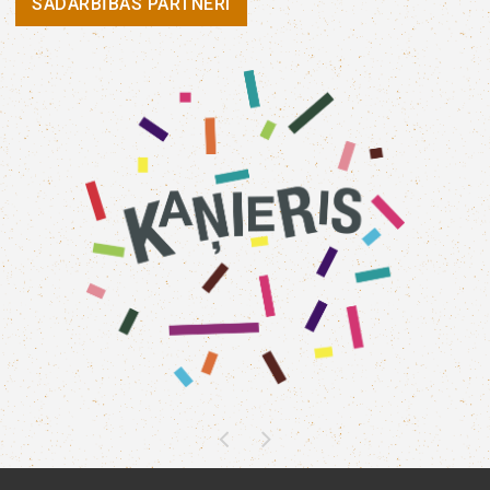
SADARBĪBAS PARTNERI