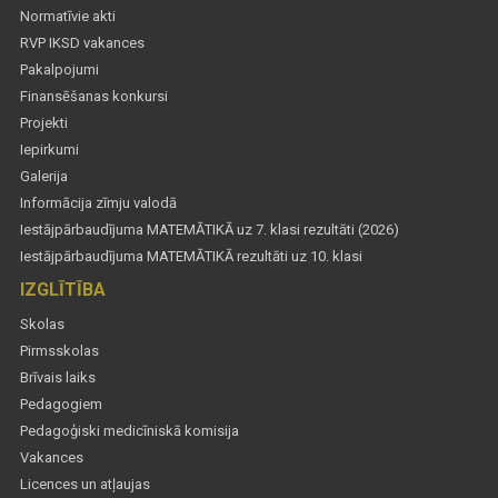
Normatīvie akti
RVP IKSD vakances
Pakalpojumi
Finansēšanas konkursi
Projekti
Iepirkumi
Galerija
Informācija zīmju valodā
Iestājpārbaudījuma MATEMĀTIKĀ uz 7. klasi rezultāti (2026)
Iestājpārbaudījuma MATEMĀTIKĀ rezultāti uz 10. klasi
IZGLĪTĪBA
Skolas
Pirmsskolas
Brīvais laiks
Pedagogiem
Pedagoģiski medicīniskā komisija
Vakances
Licences un atļaujas