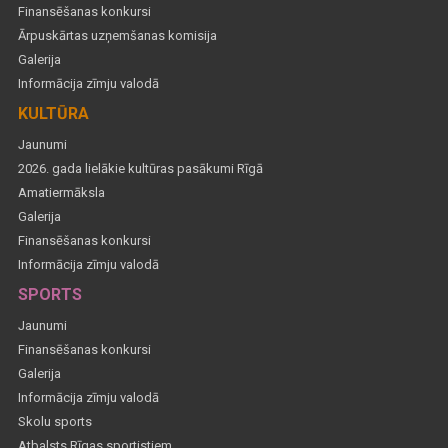
Finansēšanas konkursi
Ārpuskārtas uzņemšanas komisija
Galerija
Informācija zīmju valodā
KULTŪRA
Jaunumi
2026. gada lielākie kultūras pasākumi Rīgā
Amatiermāksla
Galerija
Finansēšanas konkursi
Informācija zīmju valodā
SPORTS
Jaunumi
Finansēšanas konkursi
Galerija
Informācija zīmju valodā
Skolu sports
Atbalsts Rīgas sportistiem