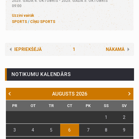
2025. GADA 4. OKTOBRIS - 2025. GADA 5. OKTOBRIS
09:00
Uzzini vairāk
SPORTS
CĪŅU SPORTS
IEPRIEKŠĒJĀ
1
NĀKAMĀ
NOTIKUMU KALENDĀRS
AUGUSTS
2026
PR
OT
TR
CT
PK
SS
SV
1
2
3
4
5
6
7
8
9