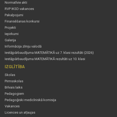
Normatīvie akti
RVP IKSD vakances
Pakalpojumi
Finansēšanas konkursi
Projekti
Iepirkumi
Galerija
Informācija zīmju valodā
Iestājpārbaudījuma MATEMĀTIKĀ uz 7. klasi rezultāti (2026)
Iestājpārbaudījuma MATEMĀTIKĀ rezultāti uz 10. klasi
IZGLĪTĪBA
Skolas
Pirmsskolas
Brīvais laiks
Pedagogiem
Pedagoģiski medicīniskā komisija
Vakances
Licences un atļaujas