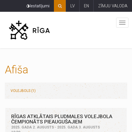
Pāriet
Iestatījumi
LV
EN
ZĪMJU VALODA
uz
lapas
saturu
Afiša
VOLEJBOLS (1)
RĪGAS ATKLĀTAIS PLUDMALES VOLEJBOLA
ČEMPIONĀTS PIEAUGUŠAJIEM
2025. GADA 2. AUGUSTS - 2025. GADA 3. AUGUSTS