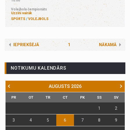
10:00
Volejbola čempionāts
Uzzini vairāk
SPORTS
VOLEJBOLS
IEPRIEKŠĒJĀ
1
NĀKAMĀ
NOTIKUMU KALENDĀRS
AUGUSTS
2026
PR
OT
TR
CT
PK
SS
SV
1
2
3
4
5
6
7
8
9