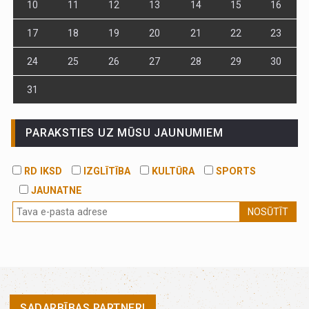
10
11
12
13
14
15
16
17
18
19
20
21
22
23
24
25
26
27
28
29
30
31
PARAKSTIES UZ MŪSU JAUNUMIEM
RD IKSD
IZGLĪTĪBA
KULTŪRA
SPORTS
JAUNATNE
NOSŪTĪT
SADARBĪBAS PARTNERI