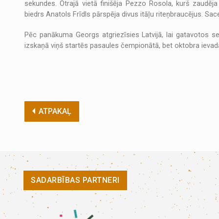
sekundes. Otrajā vietā finišēja Pezzo Rosola, kurš zaudē
biedrs Anatols Frīdls pārspēja divus itāļu riteņbraucējus. Sace
Pēc panākuma Georgs atgriezīsies Latvijā, lai gatavoto
izskaņā viņš startēs pasaules čempionātā, bet oktobra ievad
ATPAKAĻ
SADARBĪBAS PARTNERI