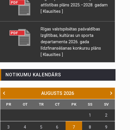
attīstības plāns 2025.–2028. gadam
[ Klausīties ]
Rīgas valstspilsētas pašvaldības
Izglītības, kultūras un sporta
departamenta 2026. gada
līdzfinansēšanas konkursu plāns
[ Klausīties ]
NOTIKUMU KALENDĀRS
AUGUSTS
2026
PR
OT
TR
CT
PK
SS
SV
1
2
3
4
5
6
7
8
9