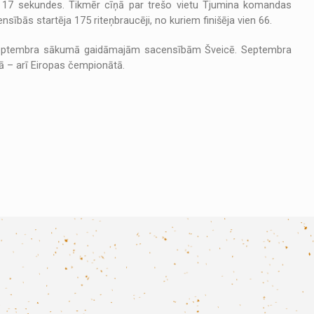
ja 17 sekundes. Tikmēr cīņā par trešo vietu Tjumina komandas
nsībās startēja 175 riteņbraucēji, no kuriem finišēja vien 66.
s septembra sākumā gaidāmajām sacensībām Šveicē. Septembra
ā – arī Eiropas čempionātā.