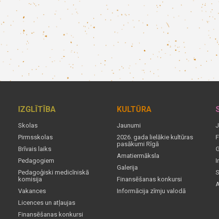
IZGLĪTĪBA
KULTŪRA
Skolas
Jaunumi
J
Pirmsskolas
2026. gada lielākie kultūras
F
pasākumi Rīgā
Brīvais laiks
G
Amatiermāksla
Pedagogiem
I
Galerija
Pedagoģiski medicīniskā
S
komisija
Finansēšanas konkursi
A
Vakances
Informācija zīmju valodā
Licences un atļaujas
Finansēšanas konkursi