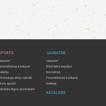
SPORTS
JAUNATNE
aunumi
Jaunumi
inansēšanas konkursi
Brīvā laika iespējas
alerija
Nometnes
nformācija zīmju valodā
Finansēšanas konkursi
kolu sports
Galerija
tbalsts Rīgas sportistiem
KATALOGS