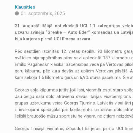
Klausīties
01. septembris, 2025
31. augustā Itālijā notiekošajā UCI 1.1 kategorijas vel
uzvaru svinēja “Grenke – Auto Eder” komandas un Latvija
bija karjeras pirmā UCI līmeņa uzvara.
Pēc sestdien izcīnītās 12. vietas nepilnu 90 kilometru ga
svētdien bija apņēmības pilns sevi apliecināt 137 kilometru
Emilio Paganessi” klasikā. Sacensības veda pa Vertovas pilsēt
garu kāpumu, pēc kura devās uz apļiem Vertovas pilsētā. Aplī
kam sekoja 1,5 kilometru garš un 6,9% stāvs pacēlums. Šie abi
Georgs apļa kāpumos jutās ļoti labi, vienmēr esot starp spēcī
Jau beigu daļā solo atrāvienā devās Itālijas vicečempions
grupas uzbrukumu veica Georgs Tjumins. Latvietis visai ātri p
ir ievērojami spēcīgāks par konkurentu, un devās solo atrā
lieliski braucošo mūsu sportistu ne viņam, ne citiem neizdevā
Georgs finišēja vienatnē, izbaudot karjeras pirmo UCI lī