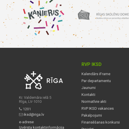
RVP IKSD
Kalendārs iFrame
Par departamentu
Jaunumi
Kontakti
Kr. Valdemāra ielā 5
Rīga, LV-1010
Normatīvie akti
RVP IKSD vakances
1201
iksd@riga.lv
Pakalpojumi
e-adrese
Finansēšanas konkursi
Izvērsta kontaktinformācija