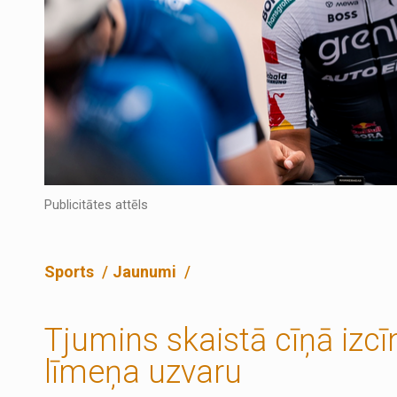
Publicitātes attēls
Sports
Jaunumi
Tjumins skaistā cīņā izcī
līmeņa uzvaru