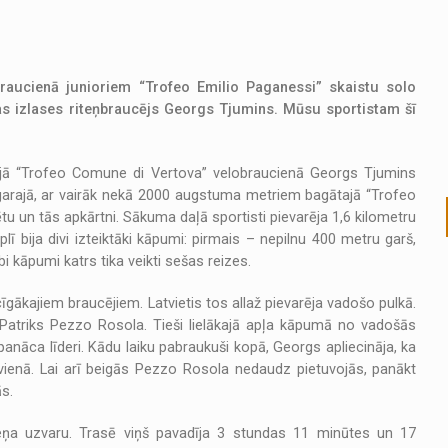
obraucienā junioriem “Trofeo Emilio Paganessi” skaistu solo
s izlases riteņbraucējs Georgs Tjumins. Mūsu sportistam šī
rajā “Trofeo Comune di Vertova” velobraucienā Georgs Tjumins
 garajā, ar vairāk nekā 2000 augstuma metriem bagātajā “Trofeo
u un tās apkārtni. Sākuma daļā sportisti pievarēja 1,6 kilometru
 bija divi izteiktāki kāpumi: pirmais – nepilnu 400 metru garš,
 kāpumi katrs tika veikti sešas reizes.
gākajiem braucējiem. Latvietis tos allaž pievarēja vadošo pulkā.
 Patriks Pezzo Rosola. Tieši lielākajā apļa kāpumā no vadošās
anāca līderi. Kādu laiku pabraukuši kopā, Georgs apliecināja, ka
vienā. Lai arī beigās Pezzo Rosola nedaudz pietuvojās, panākt
s.
meņa uzvaru. Trasē viņš pavadīja 3 stundas 11 minūtes un 17