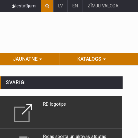
Iestatījumi
LV
EN
ZĪMJU VALODA
JAUNATNE
KATALOGS
SVARĪGI
RD logotips
Rīgas sporta un aktīvās atpūtas