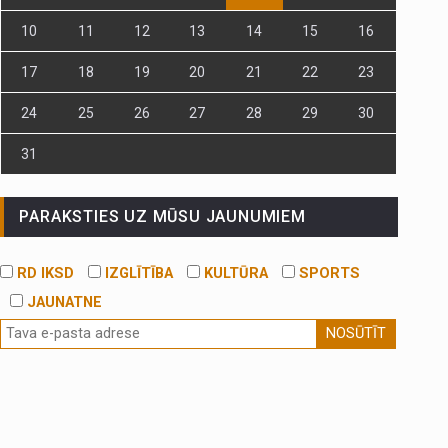
10
11
12
13
14
15
16
17
18
19
20
21
22
23
24
25
26
27
28
29
30
31
PARAKSTIES UZ MŪSU JAUNUMIEM
RD IKSD
IZGLĪTĪBA
KULTŪRA
SPORTS
JAUNATNE
NOSŪTĪT