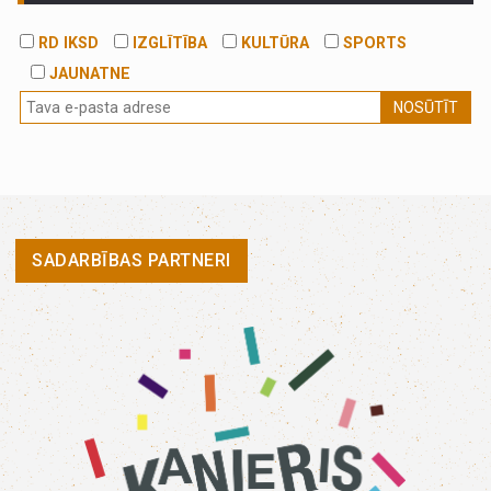
RD IKSD
IZGLĪTĪBA
KULTŪRA
SPORTS
JAUNATNE
NOSŪTĪT
SADARBĪBAS PARTNERI