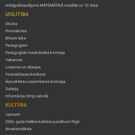
Iestājpārbaudījuma MATEMĀTIKĀ rezultāti uz 10. klasi
IZGLĪTĪBA
Skolas
Pirmsskolas
Brīvais laiks
Pedagogiem
Pedagoģiski medicīniskā komisija
Vakances
Licences un atļaujas
Finansēšanas konkursi
Ārpuskārtas uzņemšanas komisija
Galerija
Informācija zīmju valodā
KULTŪRA
Jaunumi
2026. gada lielākie kultūras pasākumi Rīgā
Amatiermāksla