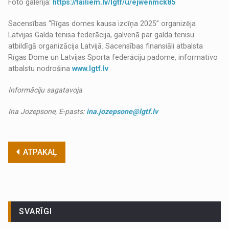
Foto galerija:
https://failiem.lv/lgtf/u/ejwenmck85
Sacensības “Rīgas domes kausa izcīņa 2025” organizēja
Latvijas Galda tenisa federācija, galvenā par galda tenisu
atbildīgā organizācija Latvijā. Sacensības finansiāli atbalsta
Rīgas Dome un Latvijas Sporta federāciju padome, informatīvo
atbalstu nodrošina
www.lgtf.lv
Informāciju sagatavoja
Ina Jozepsone, E-pasts:
ina.jozepsone@lgtf.lv
ATPAKAĻ
SVARĪGI