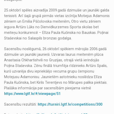
25.oktobrī spēles aizvadīja 2009.gadā dzimušie un jaunāki galda
tenisisti. Arī šajā grupā pirmās vietas izcīnīja Motiejus Adamonis
zēniem un Emilia Pščolovska meitenēm, Otro vietu zēniem
ieguva Artūrs Lūks no Dienvidkurzemes Sporta skolas bet
meiteņu konkurencē – Elīza Paula Kučinska no Bauskas. Poļinai
Staševskai no Salaspils bronzas godalga.
Sacensību noslēgumā, 26.oktobrī spēkiem mērojās 2006.gadā
dzimušie un jaunāki jaunieši. Uzvaras laurus meitenēm plūca
Anastasia Chkhartishvili no Gruzijas, otrajā vietā ierindojās
Poļina Staševska. Zēnu finālā triumfēja rīdzinieks Artūrs Spalis,
kurš uzvarēja divu iepriekšējo vecuma grupu čempionu
Motejusu Adamonisu. Jaunietēm astotnieku noslēdza Elīza
Paula Kučinska, bet Kirils Terentjevs no Mārupes palika piektais.
Plašāka informācija par sacensībām pieejama vietnē
https://www.lgtf.lv/#/viewpage/51
Sacensību rezultāti:
https://turniri.lgtf.lv/competitions/300