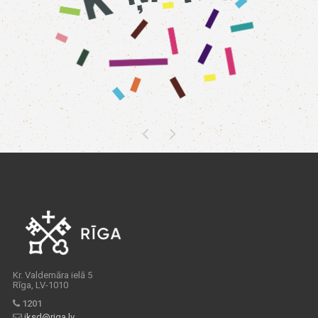
Kr. Valdemāra ielā 5
Rīga, LV-1010
1201
iksd@riga.lv