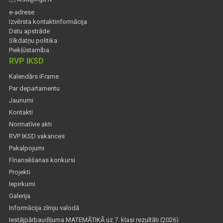
e-adrese
Izvērsta kontaktinformācija
Datu apstrāde
Sīkdatņu politika
Piekļūstamība
RVP IKSD
Kalendārs iFrame
Par departamentu
Jaunumi
Kontakti
Normatīvie akti
RVP IKSD vakances
Pakalpojumi
Finansēšanas konkursi
Projekti
Iepirkumi
Galerija
Informācija zīmju valodā
Iestājpārbaudījuma MATEMĀTIKĀ uz 7. klasi rezultāti (2026)