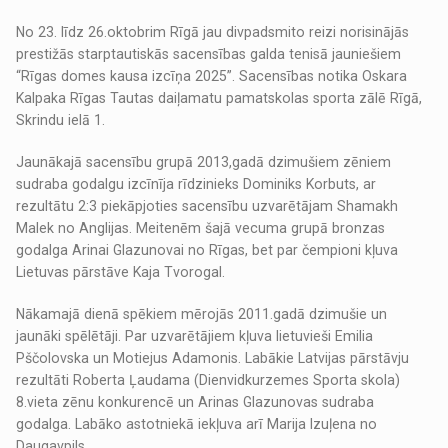
No 23. līdz 26.oktobrim Rīgā jau divpadsmito reizi norisinājās
prestižās starptautiskās sacensības galda tenisā jauniešiem
“Rīgas domes kausa izcīņa 2025”. Sacensības notika Oskara
Kalpaka Rīgas Tautas daiļamatu pamatskolas sporta zālē Rīgā,
Skrindu ielā 1.
Jaunākajā sacensību grupā 2013,gadā dzimušiem zēniem
sudraba godalgu izcīnīja rīdzinieks Dominiks Korbuts, ar
rezultātu 2:3 piekāpjoties sacensību uzvarētājam Shamakh
Malek no Anglijas. Meitenēm šajā vecuma grupā bronzas
godalga Arinai Glazunovai no Rīgas, bet par čempioni kļuva
Lietuvas pārstāve Kaja Tvorogal.
Nākamajā dienā spēkiem mērojās 2011.gadā dzimušie un
jaunāki spēlētāji. Par uzvarētājiem kļuva lietuvieši Emilia
Pščolovska un Motiejus Adamonis. Labākie Latvijas pārstāvju
rezultāti Roberta Ļaudama (Dienvidkurzemes Sporta skola)
8.vieta zēnu konkurencē un Arinas Glazunovas sudraba
godalga. Labāko astotniekā iekļuva arī Marija Izuļena no
Daugavpils.