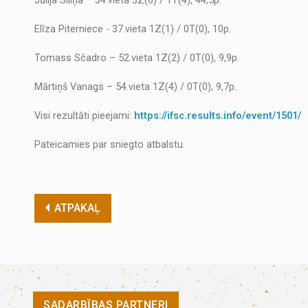
Jūlija Siliņa – 34.vieta 3Z(6) / 1T(4), 44,5p.
Elīza Piterniece - 37.vieta 1Z(1) / 0T(0), 10p.
Tomass Sčadro – 52.vieta 1Z(2) / 0T(0), 9,9p.
Mārtiņš Vanags – 54.vieta 1Z(4) / 0T(0), 9,7p.
Visi rezultāti pieejami:
https://ifsc.results.info/event/1501/
Pateicamies par sniegto atbalstu.
ATPAKAĻ
SADARBĪBAS PARTNERI