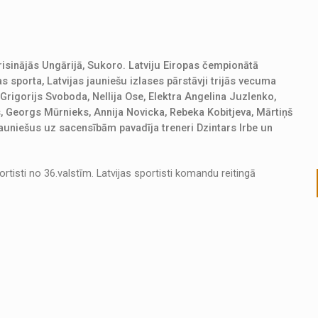
sinājās Ungārijā, Sukoro. Latviju Eiropas čempionātā
s sporta, Latvijas jauniešu izlases pārstāvji trijās vecuma
rigorijs Svoboda, Nellija Ose, Elektra Angelina Juzlenko,
s, Georgs Mūrnieks, Annija Novicka, Rebeka Kobitjeva, Mārtiņš
Jauniešus uz sacensībām pavadīja treneri Dzintars Irbe un
isti no 36.valstīm. Latvijas sportisti komandu reitingā