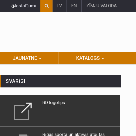
Iestatījumi
LV
EN
ZĪMJU VALODA
JAUNATNE
KATALOGS
SVARĪGI
RD logotips
Rīgas sporta un aktīvās atpūtas