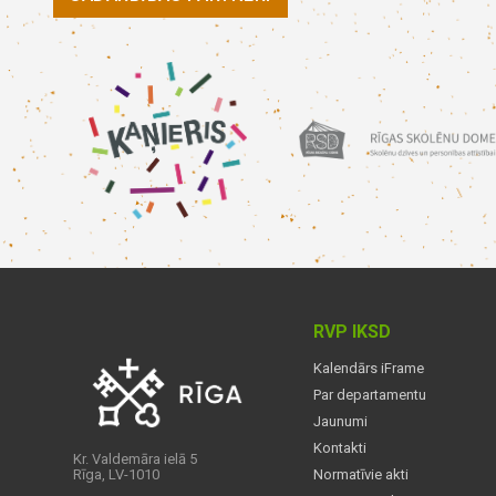
RVP IKSD
Kalendārs iFrame
Par departamentu
Jaunumi
Kontakti
Kr. Valdemāra ielā 5
Rīga, LV-1010
Normatīvie akti