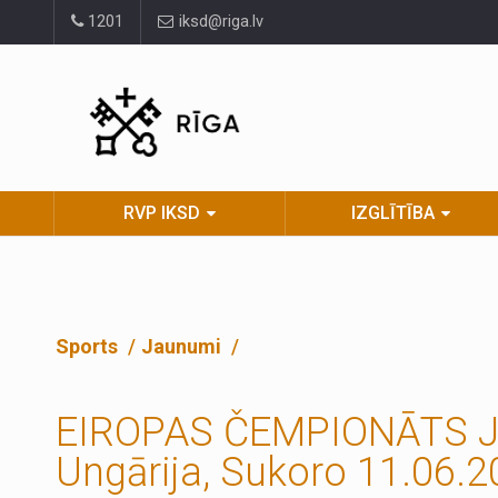
Pāriet
1201
iksd@riga.lv
uz
lapas
saturu
RVP IKSD
IZGLĪTĪBA
Sports
Jaunumi
EIROPAS ČEMPIONĀTS JA
Ungārija, Sukoro 11.06.2