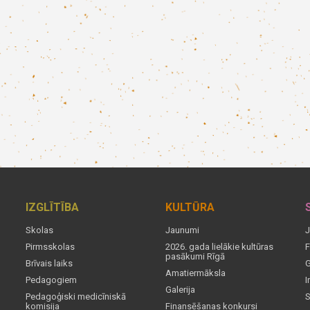
IZGLĪTĪBA
KULTŪRA
Skolas
Jaunumi
J
Pirmsskolas
2026. gada lielākie kultūras
F
pasākumi Rīgā
Brīvais laiks
G
Amatiermāksla
Pedagogiem
I
Galerija
Pedagoģiski medicīniskā
S
komisija
Finansēšanas konkursi