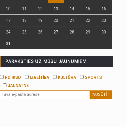
10
11
12
13
14
15
16
17
18
19
20
21
22
23
24
25
26
27
28
29
30
31
PARAKSTIES UZ MŪSU JAUNUMIEM
RD IKSD
IZGLĪTĪBA
KULTŪRA
SPORTS
JAUNATNE
NOSŪTĪT