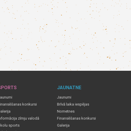
SPORTS
JAUNATNE
aunumi
Jaunumi
inansēšanas konkursi
Brīvā laika iespējas
alerija
Nometnes
nformācija zīmju valodā
Finansēšanas konkursi
kolu sports
Galerija