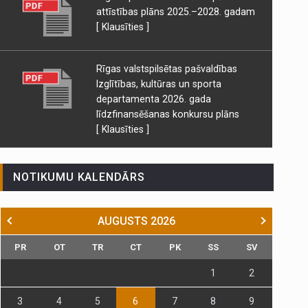
attīstības plāns 2025.–2028. gadam
[ Klausīties ]
Rīgas valstspilsētas pašvaldības
Izglītības, kultūras un sporta
departamenta 2026. gada
līdzfinansēšanas konkursu plāns
[ Klausīties ]
NOTIKUMU KALENDĀRS
AUGUSTS
2026
PR
OT
TR
CT
PK
SS
SV
1
2
3
4
5
6
7
8
9