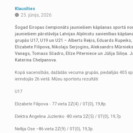
Klausīties
25. jūnijs, 2026
Šogad Eiropas čempionāts jauniešiem kāpšanas sportā nori
jauniešiem pārstāvēja Latvijas Alpīnistu savienības kāpšana
grupās U17, U19 un U21 – Alberts Reķis, Eduards Rupeiks, G
Elizabete Filipova, Nikolajs Serjogins, Aleksandrs Mūrniek
Vanags, Tomass Sčadro, Elīze Piterniece un Jūlija Siliņa. 
Katerina Chelpanova.
Kopā sacensībās, dažādās vecuma grupās, piedalījās 405 sport
ierindojās 26.vietā. Mūsu sportistu rezultāti:
U17
Elizabete Filipova - 77.vieta 2Z(4) / 0T(0), 19,8p.
Elektra Angelina Juzlenko -80.vieta 2Z(5) / 0T(0), 19,7p.
Nellija Ose –86.vieta 2Z(9) / 0T(0), 19,3p.