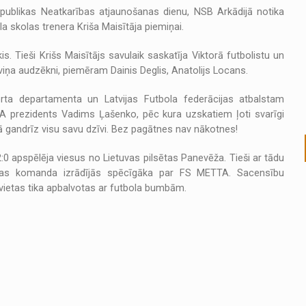
 Republikas Neatkarības atjaunošanas dienu, NSB Arkādijā notika
la skolas trenera Kriša Maisītāja piemiņai.
is. Tieši Krišs Maisītājs savulaik saskatīja Viktorā futbolistu un
 viņa audzēkni, piemēram Dainis Deglis, Anatolijs Locans.
rta departamenta un Latvijas Futbola federācijas atbalstam
FA prezidents Vadims Ļašenko, pēc kura uzskatiem ļoti svarīgi
ībā gandrīz visu savu dzīvi. Bez pagātnes nav nākotnes!
:0 apspēlēja viesus no Lietuvas pilsētas Panevēža. Tieši ar tādu
avas komanda izrādījās spēcīgāka par FS METTA. Sacensību
 vietas tika apbalvotas ar futbola bumbām.