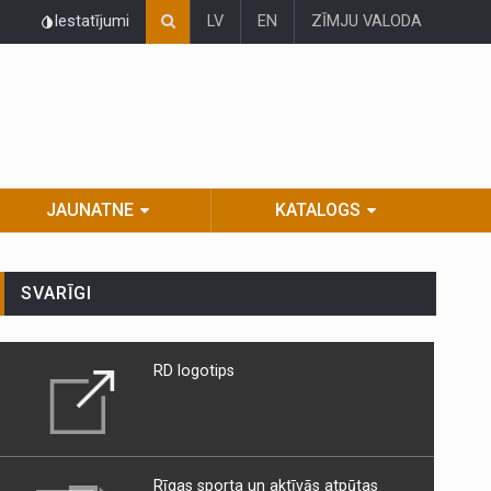
Iestatījumi
LV
EN
ZĪMJU VALODA
JAUNATNE
KATALOGS
SVARĪGI
RD logotips
Rīgas sporta un aktīvās atpūtas