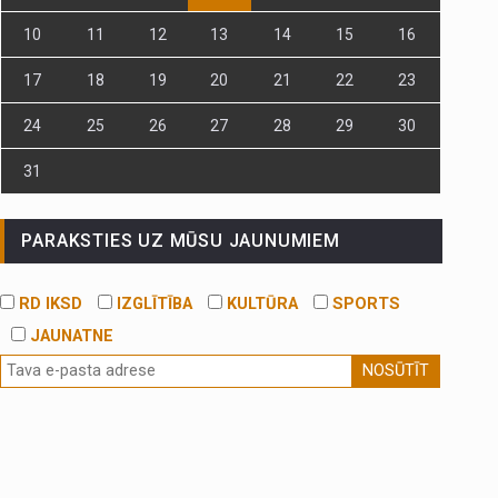
10
11
12
13
14
15
16
17
18
19
20
21
22
23
24
25
26
27
28
29
30
31
PARAKSTIES UZ MŪSU JAUNUMIEM
RD IKSD
IZGLĪTĪBA
KULTŪRA
SPORTS
JAUNATNE
NOSŪTĪT