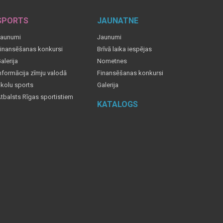
SPORTS
JAUNATNE
aunumi
Jaunumi
inansēšanas konkursi
Brīvā laika iespējas
alerija
Nometnes
nformācija zīmju valodā
Finansēšanas konkursi
kolu sports
Galerija
tbalsts Rīgas sportistiem
KATALOGS