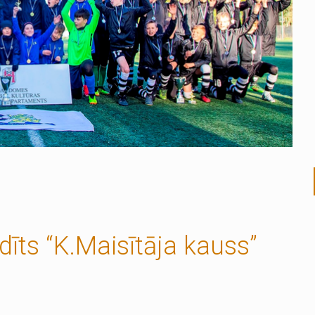
īts “K.Maisītāja kauss”