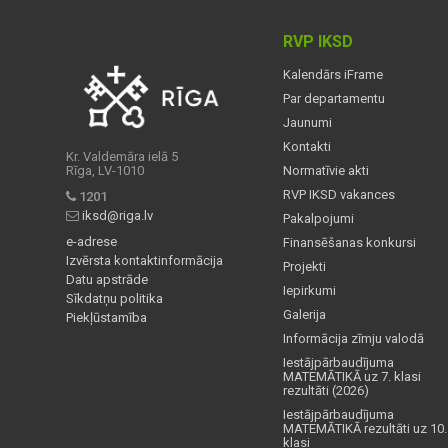
RVP IKSD
Kalendārs iFrame
Par departamentu
Jaunumi
Kontakti
Kr. Valdemāra ielā 5
Rīga, LV-1010
Normatīvie akti
RVP IKSD vakances
1201
iksd@riga.lv
Pakalpojumi
e-adrese
Finansēšanas konkursi
Izvērsta kontaktinformācija
Projekti
Datu apstrāde
Iepirkumi
Sīkdatņu politika
Galerija
Piekļūstamība
Informācija zīmju valodā
Iestājpārbaudījuma
MATEMĀTIKĀ uz 7. klasi
rezultāti (2026)
Iestājpārbaudījuma
MATEMĀTIKĀ rezultāti uz 10.
klasi