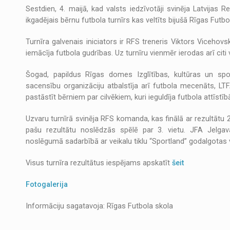
Sestdien, 4. maijā, kad valsts iedzīvotāji svinēja Latvijas
ikgadējais bērnu futbola turnīrs kas veltīts bijušā Rīgas Futbo
Turnīra galvenais iniciators ir RFS treneris Viktors Vicehovsk
iemācīja futbola gudrības. Uz turnīru vienmēr ierodas arī citi
Šogad, papildus Rīgas domes Izglītības, kultūras un spo
sacensību organizāciju atbalstīja arī futbola mecenāts, LT
pastāstīt bērniem par cilvēkiem, kuri ieguldīja futbola attīst
Uzvaru turnīrā svinēja RFS komanda, kas finālā ar rezultātu 2
pašu rezultātu noslēdzās spēlē par 3. vietu. JFA Jelg
noslēgumā sadarbībā ar veikalu tiklu “Sportland” godalgotas
Visus turnīra rezultātus iespējams apskatīt
šeit
Fotogalerija
Informāciju sagatavoja: Rīgas Futbola skola