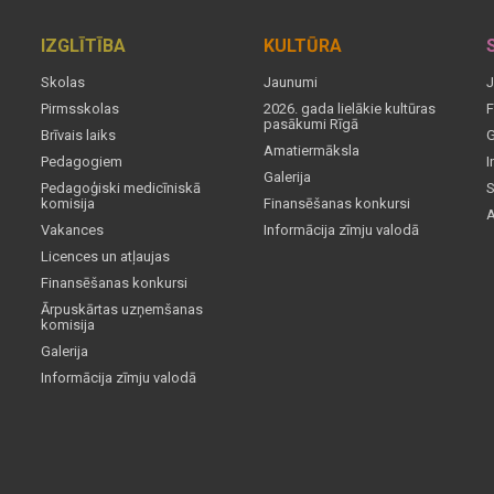
IZGLĪTĪBA
KULTŪRA
Skolas
Jaunumi
J
Pirmsskolas
2026. gada lielākie kultūras
F
pasākumi Rīgā
Brīvais laiks
G
Amatiermāksla
Pedagogiem
I
Galerija
Pedagoģiski medicīniskā
S
komisija
Finansēšanas konkursi
A
Vakances
Informācija zīmju valodā
Licences un atļaujas
Finansēšanas konkursi
Ārpuskārtas uzņemšanas
komisija
Galerija
Informācija zīmju valodā