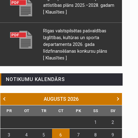
attīstības plāns 2025.–2028. gadam
[ Klausīties ]
Rīgas valstspilsētas pašvaldības
Izglītības, kultūras un sporta
departamenta 2026. gada
līdzfinansēšanas konkursu plāns
[ Klausīties ]
NOTIKUMU KALENDĀRS
AUGUSTS
2026
PR
OT
TR
CT
PK
SS
SV
1
2
3
4
5
6
7
8
9